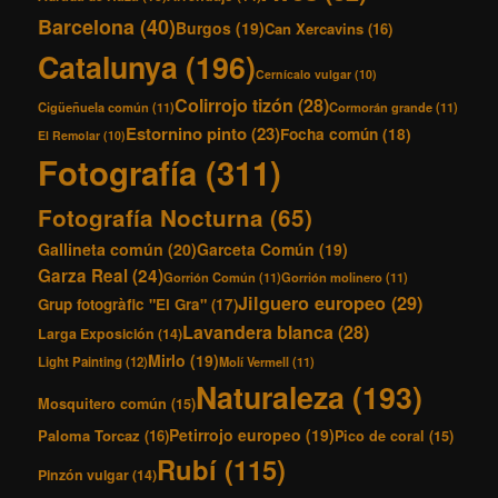
Lavandera blanca
(28)
Larga Exposición
(14)
Mirlo
(19)
Light Painting
(12)
Molí Vermell
(11)
Naturaleza
(193)
Mosquitero común
(15)
Petirrojo europeo
(19)
Paloma Torcaz
(16)
Pico de coral
(15)
Rubí
(115)
Pinzón vulgar
(14)
Salidas
(245)
Spain
(31)
Vacaciones
(52)
Tarabilla común
(31)
Urraca
(15)
Verdecillo
(27)
Verderón común
(14)
Ánade Real
(22)
Zampullín común
(21)
Ánsar común
(11)
Funciona gracias a WordPress