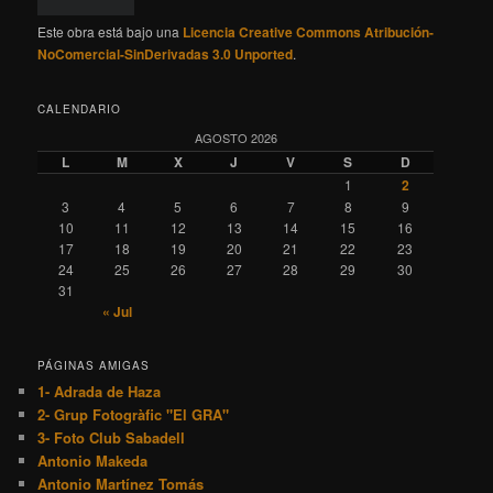
PÁGINAS AMIGAS
1- Adrada de Haza
2- Grup Fotogràfic "El GRA"
3- Foto Club Sabadell
Antonio Makeda
Antonio Martínez Tomás
Carles Calero
Carles Domenech
David Araujo
El niño de las luces
Frodo Álvarez
Ivan Capi
Ivan Lucío
Light Hunters
Light Painting LPA
Lourdes del Cerro
Mabel Salgado
Ricardo Perez
Riders of Light