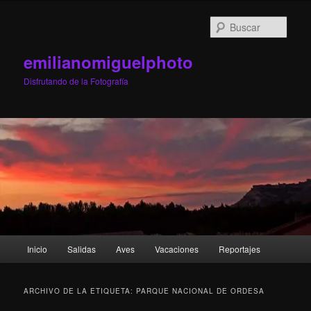
Ir
Ir
al
al
Busc
contenido
contenido
principal
secundario
emilianomiguelphoto
Disfrutando de la Fotografía
Menú
Inicio
Salidas
Aves
Vacaciones
Reportajes
principal
ARCHIVO DE LA ETIQUETA:
PARQUE NACIONAL DE ORDESA