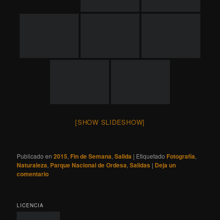
Publicado en
2015
,
Fin de Semana
,
Salida
|
Etiquetado
Fotografía
,
Naturaleza
,
Parque Nacional de Ordesa
,
Salidas
|
Deja un
comentario
LICENCIA
Este obra está bajo una
Licencia Creative Commons Atribución-
NoComercial-SinDerivadas 3.0 Unported
.
CALENDARIO
AGOSTO 2026
L
M
X
J
V
S
D
1
2
3
4
5
6
7
8
9
10
11
12
13
14
15
16
17
18
19
20
21
22
23
24
25
26
27
28
29
30
31
« Jul