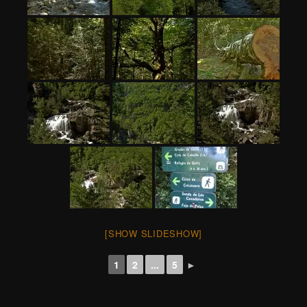
[SHOW SLIDESHOW]
1
2
...
5
►