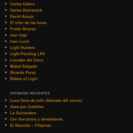
ENTRADAS RECIENTES
Luna llena de julio (llamada del ciervo)
Aves por Cubelles
La Guinardera
Can Xercavins y alrededores
El Remolar – Filipinas
ARCHIVOS
Archivos
CATEGORÍAS
Categorías
COMENTARIOS RECIENTES
emiliano
en
Aventura fotográfica en Cáceres Con Rider of
Light y Dario Cuesta
Ivan Lucio Boluda
en
Aventura fotográfica en Cáceres Con
Rider of Light y Dario Cuesta
emiliano
en
V Quedada Nacional de Afonocte en el Delta del