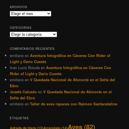
Ebro
Josefa Calzado
en
V Quedada Nacional de Afonocte en el
Delta del Ebro
emiliano
en
Taller de aves rapaces con Raimon Santacatalina
ETIQUETAS
Aves
(82)
Adrada de Haza
(13)
Arrendajo
(14)
Barcelona
(40)
Burgos
(19)
Can Xercavins
(16)
Catalunya
(196)
Cernícalo vulgar
(10)
Colirrojo tizón
(28)
Cigüeñuela común
(11)
Cormorán grande
(11)
Estornino pinto
(23)
Focha común
(18)
El Remolar
(10)
Fotografía
(311)
Fotografía Nocturna
(65)
Gallineta común
(20)
Garceta Común
(19)
Garza Real
(24)
Gorrión Común
(11)
Gorrión molinero
(11)
Jilguero europeo
(29)
Grup fotogràfic "El Gra"
(17)