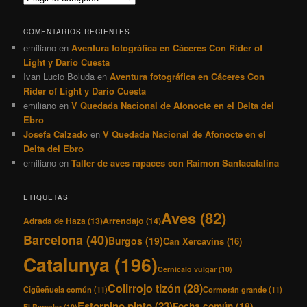
COMENTARIOS RECIENTES
emiliano
en
Aventura fotográfica en Cáceres Con Rider of
Light y Dario Cuesta
Ivan Lucio Boluda
en
Aventura fotográfica en Cáceres Con
Rider of Light y Dario Cuesta
emiliano
en
V Quedada Nacional de Afonocte en el Delta del
Ebro
Josefa Calzado
en
V Quedada Nacional de Afonocte en el
Delta del Ebro
emiliano
en
Taller de aves rapaces con Raimon Santacatalina
ETIQUETAS
Aves
(82)
Adrada de Haza
(13)
Arrendajo
(14)
Barcelona
(40)
Burgos
(19)
Can Xercavins
(16)
Catalunya
(196)
Cernícalo vulgar
(10)
Colirrojo tizón
(28)
Cigüeñuela común
(11)
Cormorán grande
(11)
Estornino pinto
(23)
Focha común
(18)
El Remolar
(10)