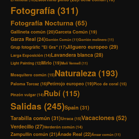
Fotografía
(311)
Fotografía Nocturna
(65)
Gallineta común
(20)
Garceta Común
(19)
Garza Real
(24)
Gorrión Común
(11)
Gorrión molinero
(11)
Jilguero europeo
(29)
Grup fotogràfic "El Gra"
(17)
Lavandera blanca
(28)
Larga Exposición
(14)
Mirlo
(19)
Light Painting
(12)
Molí Vermell
(11)
Naturaleza
(193)
Mosquitero común
(15)
Petirrojo europeo
(19)
Paloma Torcaz
(16)
Pico de coral
(15)
Rubí
(115)
Pinzón vulgar
(14)
Salidas
(245)
Spain
(31)
Vacaciones
(52)
Tarabilla común
(31)
Urraca
(15)
Verdecillo
(27)
Verderón común
(14)
Ánade Real
(22)
Zampullín común
(21)
Ánsar común
(11)