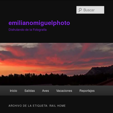
Ir
Ir
al
al
Busc
contenido
contenido
principal
secundario
emilianomiguelphoto
Disfrutando de la Fotografía
Menú
Inicio
Salidas
Aves
Vacaciones
Reportajes
principal
ARCHIVO DE LA ETIQUETA:
RAIL HOME