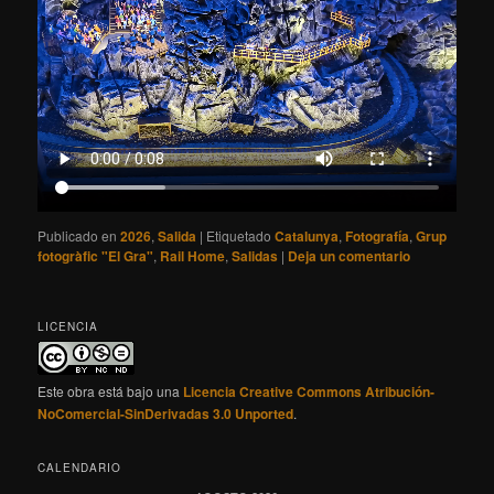
Publicado en
2026
,
Salida
|
Etiquetado
Catalunya
,
Fotografía
,
Grup
fotogràfic "El Gra"
,
Rail Home
,
Salidas
|
Deja un comentario
LICENCIA
Este obra está bajo una
Licencia Creative Commons Atribución-
NoComercial-SinDerivadas 3.0 Unported
.
CALENDARIO