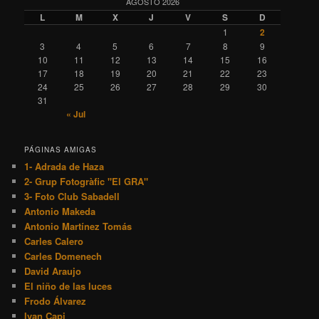
AGOSTO 2026
L
M
X
J
V
S
D
1
2
3
4
5
6
7
8
9
10
11
12
13
14
15
16
17
18
19
20
21
22
23
24
25
26
27
28
29
30
31
« Jul
PÁGINAS AMIGAS
1- Adrada de Haza
2- Grup Fotogràfic "El GRA"
3- Foto Club Sabadell
Antonio Makeda
Antonio Martínez Tomás
Carles Calero
Carles Domenech
David Araujo
El niño de las luces
Frodo Álvarez
Ivan Capi