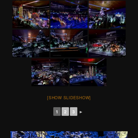
[SHOW SLIDESHOW]
1
2
3
►