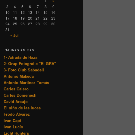
1
2
3
4
5
6
7
8
9
10
11
12
13
14
15
16
17
18
19
20
21
22
23
24
25
26
27
28
29
30
31
« Jul
PÁGINAS AMIGAS
1- Adrada de Haza
2- Grup Fotogràfic "El GRA"
3- Foto Club Sabadell
Antonio Makeda
Antonio Martínez Tomás
Carles Calero
Carles Domenech
David Araujo
El niño de las luces
Frodo Álvarez
Ivan Capi
Ivan Lucío
Light Hunters