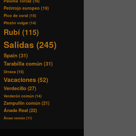
Paloma Torcaz
(16)
Petirrojo europeo
(19)
Pico de coral
(15)
Pinzón vulgar
(14)
Rubí
(115)
Salidas
(245)
Spain
(31)
Tarabilla común
(31)
Urraca
(15)
Vacaciones
(52)
Verdecillo
(27)
Verderón común
(14)
Zampullín común
(21)
Ánade Real
(22)
Ánsar común
(11)