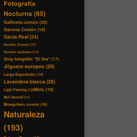
Fotografía
Nocturna
(65)
Gallineta común
(20)
Garceta Común
(19)
Garza Real
(24)
Gorrión Común
(11)
Gorrión molinero
(11)
Grup fotogràfic "El Gra"
(17)
Jilguero europeo
(29)
Larga Exposición
(14)
Lavandera blanca
(28)
Mirlo
(19)
Light Painting
(12)
Molí Vermell
(11)
Mosquitero común
(15)
Naturaleza
(193)