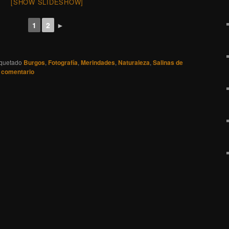
[SHOW SLIDESHOW]
1
2
►
iquetado
Burgos
,
Fotografía
,
Merindades
,
Naturaleza
,
Salinas de
 comentario