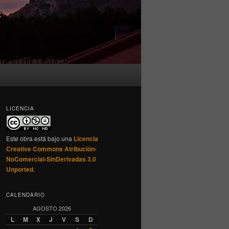
LICENCIA
Este obra está bajo una
Licencia
Creative Commons Atribución-
NoComercial-SinDerivadas 3.0
Unported
.
CALENDARIO
AGOSTO 2026
L
M
X
J
V
S
D