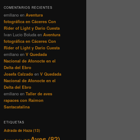
COMENTARIOS RECIENTES
emiliano
en
Aventura
fotográfica en Cáceres Con
Rider of Light y Dario Cuesta
Ivan Lucio Boluda
en
Aventura
fotográfica en Cáceres Con
Rider of Light y Dario Cuesta
emiliano
en
V Quedada
Nacional de Afonocte en el
Delta del Ebro
Josefa Calzado
en
V Quedada
Nacional de Afonocte en el
Delta del Ebro
emiliano
en
Taller de aves
rapaces con Raimon
Santacatalina
ETIQUETAS
Adrada de Haza
(13)
Aves
(82)