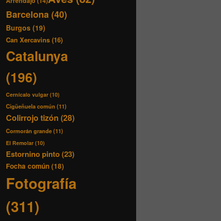
Arrendajo
(14)
Barcelona
(40)
Burgos
(19)
Can Xercavins
(16)
Catalunya
(196)
Cernícalo vulgar
(10)
Cigüeñuela común
(11)
Colirrojo tizón
(28)
Cormorán grande
(11)
El Remolar
(10)
Estornino pinto
(23)
Focha común
(18)
Fotografía
(311)