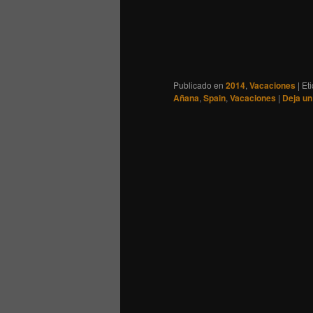
Publicado en
2014
,
Vacaciones
|
Et
Añana
,
Spain
,
Vacaciones
|
Deja un