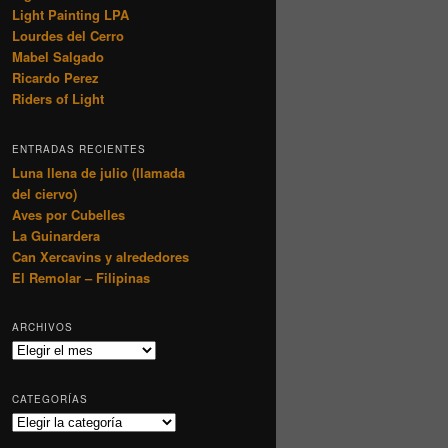
Light Painting LPA
Lourdes del Cerro
Mabel Salgado
Ricardo Perez
Riders of Light
ENTRADAS RECIENTES
Luna llena de julio (llamada
del ciervo)
Aves por Cubelles
La Guinardera
Can Xercavins y alrededores
El Remolar – Filipinas
ARCHIVOS
Archivos
CATEGORÍAS
Categorías