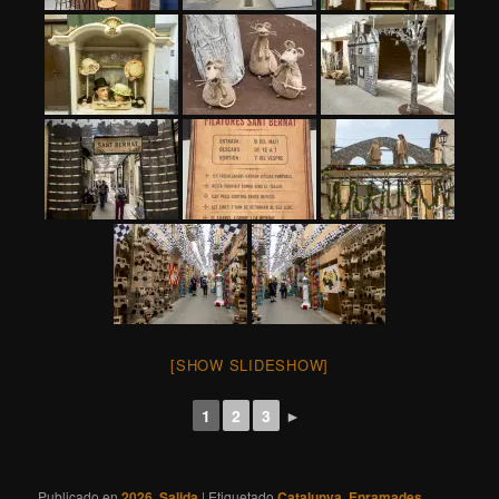
[SHOW SLIDESHOW]
1
2
3
►
Publicado en
2026
,
Salida
|
Etiquetado
Catalunya
,
Enramades
,