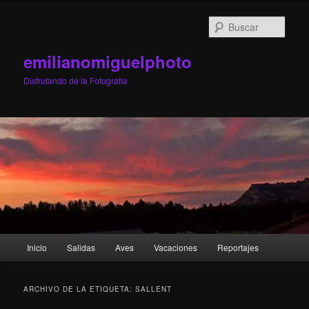
Ir
Ir
al
al
Busc
contenido
contenido
principal
secundario
emilianomiguelphoto
Disfrutando de la Fotografía
Menú
Inicio
Salidas
Aves
Vacaciones
Reportajes
principal
ARCHIVO DE LA ETIQUETA:
SALLENT