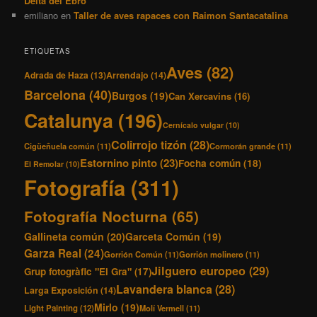
Delta del Ebro
emiliano
en
Taller de aves rapaces con Raimon Santacatalina
ETIQUETAS
Aves
(82)
Adrada de Haza
(13)
Arrendajo
(14)
Barcelona
(40)
Burgos
(19)
Can Xercavins
(16)
Catalunya
(196)
Cernícalo vulgar
(10)
Colirrojo tizón
(28)
Cigüeñuela común
(11)
Cormorán grande
(11)
Estornino pinto
(23)
Focha común
(18)
El Remolar
(10)
Fotografía
(311)
Fotografía Nocturna
(65)
Gallineta común
(20)
Garceta Común
(19)
Garza Real
(24)
Gorrión Común
(11)
Gorrión molinero
(11)
Jilguero europeo
(29)
Grup fotogràfic "El Gra"
(17)
Lavandera blanca
(28)
Larga Exposición
(14)
Mirlo
(19)
Light Painting
(12)
Molí Vermell
(11)