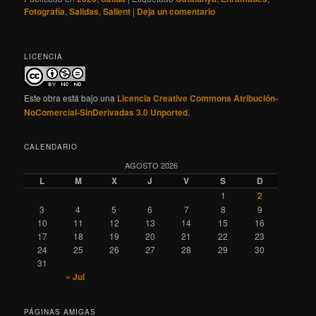
Fotografía
,
Salidas
,
Sallent
|
Deja un comentario
LICENCIA
Este obra está bajo una
Licencia Creative Commons Atribución-
NoComercial-SinDerivadas 3.0 Unported
.
CALENDARIO
AGOSTO 2026
L
M
X
J
V
S
D
1
2
3
4
5
6
7
8
9
10
11
12
13
14
15
16
17
18
19
20
21
22
23
24
25
26
27
28
29
30
31
« Jul
PÁGINAS AMIGAS