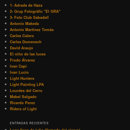
1- Adrada de Haza
2- Grup Fotogràfic "El GRA"
3- Foto Club Sabadell
Antonio Makeda
Antonio Martínez Tomás
Carles Calero
Carles Domenech
David Araujo
El niño de las luces
Frodo Álvarez
Ivan Capi
Ivan Lucío
Light Hunters
Light Painting LPA
Lourdes del Cerro
Mabel Salgado
Ricardo Perez
Riders of Light
ENTRADAS RECIENTES
Luna llena de julio (llamada del ciervo)