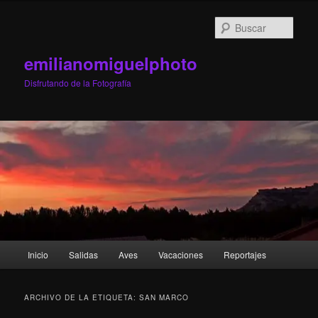
Ir
Ir
al
al
Busc
contenido
contenido
principal
secundario
emilianomiguelphoto
Disfrutando de la Fotografía
Menú
Inicio
Salidas
Aves
Vacaciones
Reportajes
principal
ARCHIVO DE LA ETIQUETA:
SAN MARCO