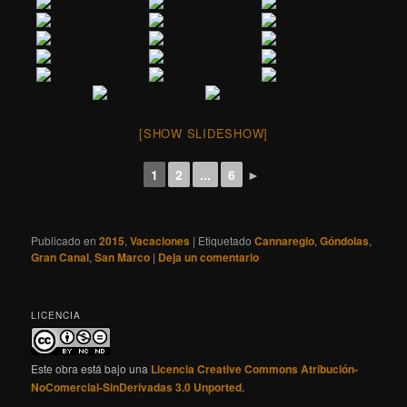
[SHOW SLIDESHOW]
1
2
...
6
►
Publicado en
2015
,
Vacaciones
|
Etiquetado
Cannaregio
,
Góndolas
,
Gran Canal
,
San Marco
|
Deja un comentario
LICENCIA
Este obra está bajo una
Licencia Creative Commons Atribución-
NoComercial-SinDerivadas 3.0 Unported
.