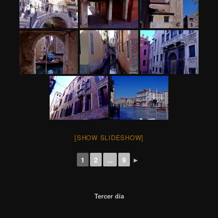
[SHOW SLIDESHOW]
1
2
...
9
►
Tercer día