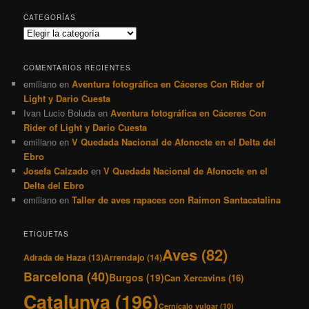
CATEGORÍAS
Categorías
COMENTARIOS RECIENTES
emiliano
en
Aventura fotográfica en Cáceres Con Rider of
Light y Dario Cuesta
Ivan Lucio Boluda
en
Aventura fotográfica en Cáceres Con
Rider of Light y Dario Cuesta
emiliano
en
V Quedada Nacional de Afonocte en el Delta del
Ebro
Josefa Calzado
en
V Quedada Nacional de Afonocte en el
Delta del Ebro
emiliano
en
Taller de aves rapaces con Raimon Santacatalina
ETIQUETAS
Aves
(82)
Adrada de Haza
(13)
Arrendajo
(14)
Barcelona
(40)
Burgos
(19)
Can Xercavins
(16)
Catalunya
(196)
Cernícalo vulgar
(10)