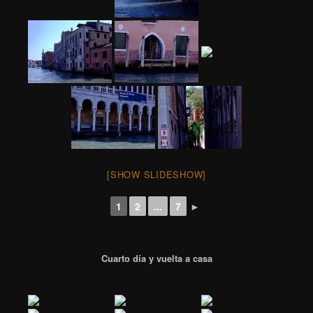
[SHOW SLIDESHOW]
1
2
...
7
►
Cuarto día y vuelta a casa