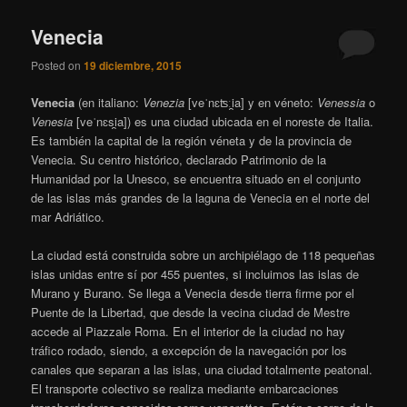
Venecia
Posted on
19 diciembre, 2015
Venecia
(en italiano:
Venezia
[veˈnɛʦːi̯a]
y en véneto:
Venessia
o
Venesia
[veˈnɛsi̯a]
) es una ciudad ubicada en el noreste de Italia.
Es también la capital de la región véneta y de la provincia de
Venecia. Su centro histórico, declarado Patrimonio de la
Humanidad por la Unesco, se encuentra situado en el conjunto
de las islas más grandes de la laguna de Venecia en el norte del
mar Adriático.
La ciudad está construida sobre un archipiélago de 118 pequeñas
islas unidas entre sí por 455 puentes, si incluimos las islas de
Murano y Burano. Se llega a Venecia desde tierra firme por el
Puente de la Libertad, que desde la vecina ciudad de Mestre
accede al Piazzale Roma. En el interior de la ciudad no hay
tráfico rodado, siendo, a excepción de la navegación por los
canales que separan a las islas, una ciudad totalmente peatonal.
El transporte colectivo se realiza mediante embarcaciones