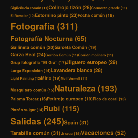
Colirrojo tizón
(28)
Cigüeñuela común
(11)
Cormorán grande
(11)
Estornino pinto
(23)
Focha común
(18)
El Remolar
(10)
Fotografía
(311)
Fotografía Nocturna
(65)
Gallineta común
(20)
Garceta Común
(19)
Garza Real
(24)
Gorrión Común
(11)
Gorrión molinero
(11)
Jilguero europeo
(29)
Grup fotogràfic "El Gra"
(17)
Lavandera blanca
(28)
Larga Exposición
(14)
Mirlo
(19)
Light Painting
(12)
Molí Vermell
(11)
Naturaleza
(193)
Mosquitero común
(15)
Petirrojo europeo
(19)
Paloma Torcaz
(16)
Pico de coral
(15)
Rubí
(115)
Pinzón vulgar
(14)
Salidas
(245)
Spain
(31)
Vacaciones
(52)
Tarabilla común
(31)
Urraca
(15)