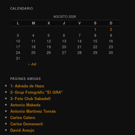
CALENDARIO
AGOSTO 2026
L
M
X
J
V
S
D
1
2
3
4
5
6
7
8
9
10
11
12
13
14
15
16
17
18
19
20
21
22
23
24
25
26
27
28
29
30
31
« Jul
PÁGINAS AMIGAS
1- Adrada de Haza
2- Grup Fotogràfic "El GRA"
3- Foto Club Sabadell
Antonio Makeda
Antonio Martínez Tomás
Carles Calero
Carles Domenech
David Araujo