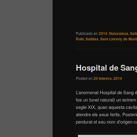
Publicado en
2014
,
Naturaleza
,
Sal
Rubí
,
Salidas
,
Sant Llorenç de Munt
Hospital de San
Posted on
20 febrero, 2014
L’anomenat Hospital de Sang é
fos un tunel natural) un extre
segle XIX, quan aquesta cavitat 
atendre els seus ferits. Poster
perdurat el seu nom d’origen ca