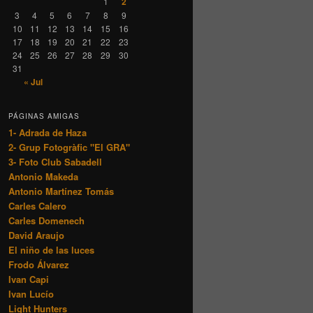
1
2
3
4
5
6
7
8
9
10
11
12
13
14
15
16
17
18
19
20
21
22
23
24
25
26
27
28
29
30
31
« Jul
PÁGINAS AMIGAS
1- Adrada de Haza
2- Grup Fotogràfic "El GRA"
3- Foto Club Sabadell
Antonio Makeda
Antonio Martínez Tomás
Carles Calero
Carles Domenech
David Araujo
El niño de las luces
Frodo Álvarez
Ivan Capi
Ivan Lucío
Light Hunters