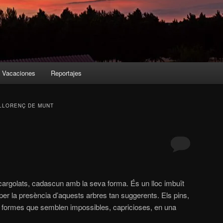
Vacaciones
Reportajes
LLORENÇ DE MUNT
 cargolats, cadascun amb la seva forma. És un lloc imbuït
per la presència d’aquests arbres tan suggerents. Els pins,
nt formes que semblen impossibles, capricioses, en una