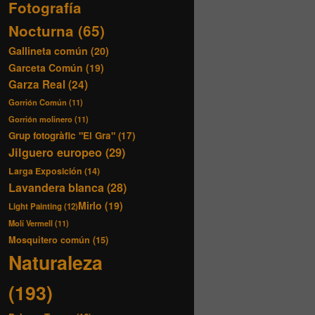
Fotografía
Nocturna
(65)
Gallineta común
(20)
Garceta Común
(19)
Garza Real
(24)
Gorrión Común
(11)
Gorrión molinero
(11)
Grup fotogràfic "El Gra"
(17)
Jilguero europeo
(29)
Larga Exposición
(14)
Lavandera blanca
(28)
Mirlo
(19)
Light Painting
(12)
Molí Vermell
(11)
Mosquitero común
(15)
Naturaleza
(193)