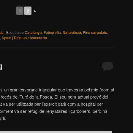
1
2
►
ida
|
Etiquetado
Catalunya
,
Fotografía
,
Naturaleza
,
Pins cargolats
,
,
Spain
|
Deja un comentario
g
s un gran esvoranc triangular que travessa pel mig (com si
m rocós del Turó de la Fosca. El seu nom actual prové del
va ser utilitzada per l’exercit carlí com a hospital per
iorment va ser refugi de llenyataires i carboners, però ha
rlí.