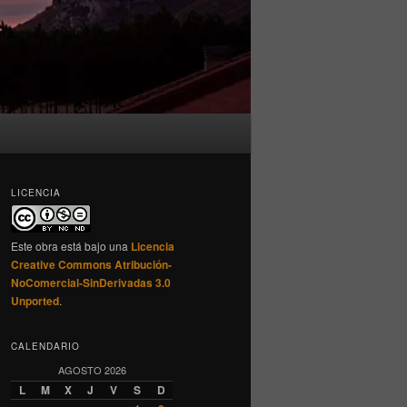
LICENCIA
Este obra está bajo una
Licencia
Creative Commons Atribución-
NoComercial-SinDerivadas 3.0
Unported
.
CALENDARIO
AGOSTO 2026
L
M
X
J
V
S
D