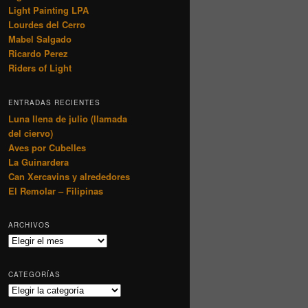
Light Painting LPA
Lourdes del Cerro
Mabel Salgado
Ricardo Perez
Riders of Light
ENTRADAS RECIENTES
Luna llena de julio (llamada
del ciervo)
Aves por Cubelles
La Guinardera
Can Xercavins y alrededores
El Remolar – Filipinas
ARCHIVOS
Archivos
CATEGORÍAS
Categorías