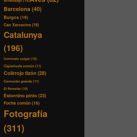
Arrendajo
(14)
Barcelona
(40)
Burgos
(19)
Can Xercavins
(16)
Catalunya
(196)
Cernícalo vulgar
(10)
Cigüeñuela común
(11)
Colirrojo tizón
(28)
Cormorán grande
(11)
El Remolar
(10)
Estornino pinto
(23)
Focha común
(18)
Fotografía
(311)