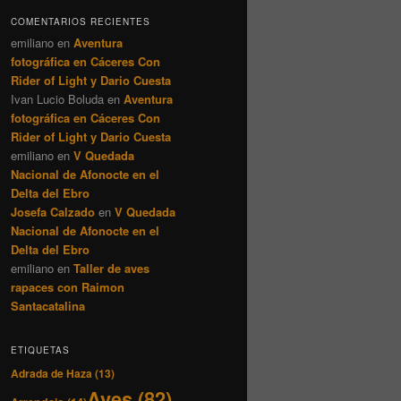
COMENTARIOS RECIENTES
emiliano
en
Aventura
fotográfica en Cáceres Con
Rider of Light y Dario Cuesta
Ivan Lucio Boluda
en
Aventura
fotográfica en Cáceres Con
Rider of Light y Dario Cuesta
emiliano
en
V Quedada
Nacional de Afonocte en el
Delta del Ebro
Josefa Calzado
en
V Quedada
Nacional de Afonocte en el
Delta del Ebro
emiliano
en
Taller de aves
rapaces con Raimon
Santacatalina
ETIQUETAS
Adrada de Haza
(13)
Aves
(82)