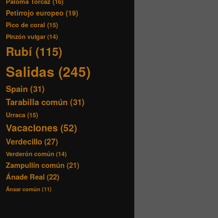
Paloma Torcaz
(16)
Petirrojo europeo
(19)
Pico de coral
(15)
Pinzón vulgar
(14)
Rubí
(115)
Salidas
(245)
Spain
(31)
Tarabilla común
(31)
Urraca
(15)
Vacaciones
(52)
Verdecillo
(27)
Verderón común
(14)
Zampullín común
(21)
Ánade Real
(22)
Ánsar común
(11)