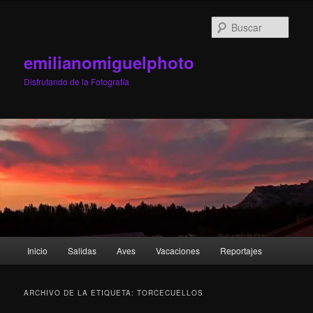
Ir
Ir
al
al
Busc
contenido
contenido
principal
secundario
emilianomiguelphoto
Disfrutando de la Fotografía
Menú
Inicio
Salidas
Aves
Vacaciones
Reportajes
principal
ARCHIVO DE LA ETIQUETA:
TORCECUELLOS