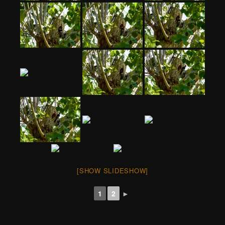
[SHOW SLIDESHOW]
1
2
►