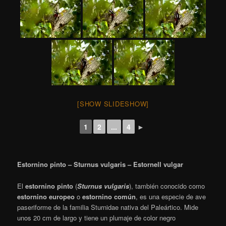
[SHOW SLIDESHOW]
1
2
...
4
►
Estornino pinto – Sturnus vulgaris – Estornell vulgar
El
estornino pinto
(
Sturnus vulgaris
),
​ también conocido como
estornino europeo
o
estornino común
,
​ es una especie de ave
paseriforme de la familia Sturnidae nativa del Paleártico. Mide
unos 20 cm de largo y tiene un plumaje de color negro