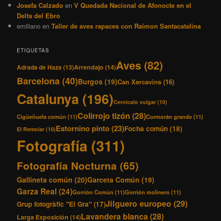
Josefa Calzado
en
V Quedada Nacional de Afonocte en el
Delta del Ebro
emiliano
en
Taller de aves rapaces con Raimon Santacatalina
ETIQUETAS
Aves
(82)
Adrada de Haza
(13)
Arrendajo
(14)
Barcelona
(40)
Burgos
(19)
Can Xercavins
(16)
Catalunya
(196)
Cernícalo vulgar
(10)
Colirrojo tizón
(28)
Cigüeñuela común
(11)
Cormorán grande
(11)
Estornino pinto
(23)
Focha común
(18)
El Remolar
(10)
Fotografía
(311)
Fotografía Nocturna
(65)
Gallineta común
(20)
Garceta Común
(19)
Garza Real
(24)
Gorrión Común
(11)
Gorrión molinero
(11)
Jilguero europeo
(29)
Grup fotogràfic "El Gra"
(17)
Lavandera blanca
(28)
Larga Exposición
(14)