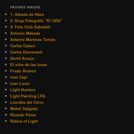
PÁGINAS AMIGAS
1- Adrada de Haza
2- Grup Fotogràfic "El GRA"
3- Foto Club Sabadell
Antonio Makeda
Antonio Martínez Tomás
Carles Calero
Carles Domenech
David Araujo
El niño de las luces
Frodo Álvarez
Ivan Capi
Ivan Lucío
Light Hunters
Light Painting LPA
Lourdes del Cerro
Mabel Salgado
Ricardo Perez
Riders of Light