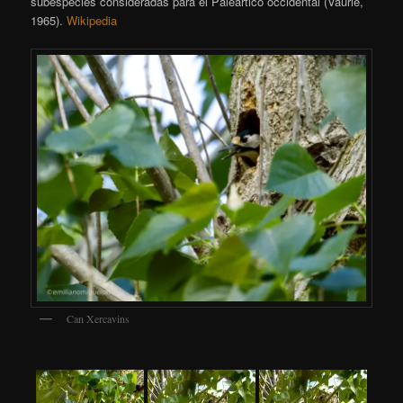
subespecies consideradas para el Paleártico occidental (Vaurie,
1965).
Wikipedia
Can Xercavins