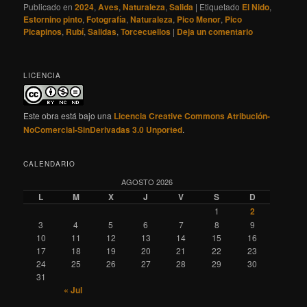
Publicado en
2024
,
Aves
,
Naturaleza
,
Salida
|
Etiquetado
El Nido
,
Estornino pinto
,
Fotografía
,
Naturaleza
,
Pico Menor
,
Pico
Picapinos
,
Rubí
,
Salidas
,
Torcecuellos
|
Deja un comentario
LICENCIA
Este obra está bajo una
Licencia Creative Commons Atribución-
NoComercial-SinDerivadas 3.0 Unported
.
CALENDARIO
AGOSTO 2026
L
M
X
J
V
S
D
1
2
3
4
5
6
7
8
9
10
11
12
13
14
15
16
17
18
19
20
21
22
23
24
25
26
27
28
29
30
31
« Jul