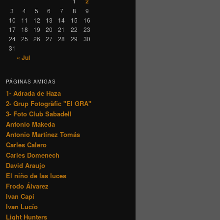
1
2
3
4
5
6
7
8
9
10
11
12
13
14
15
16
17
18
19
20
21
22
23
24
25
26
27
28
29
30
31
« Jul
PÁGINAS AMIGAS
1- Adrada de Haza
2- Grup Fotogràfic "El GRA"
3- Foto Club Sabadell
Antonio Makeda
Antonio Martínez Tomás
Carles Calero
Carles Domenech
David Araujo
El niño de las luces
Frodo Álvarez
Ivan Capi
Ivan Lucío
Light Hunters