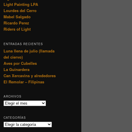
Light Painting LPA
Lourdes del Cerro
Mabel Salgado
Ricardo Perez
Riders of Light
ENTRADAS RECIENTES
Luna llena de julio (llamada
del ciervo)
Aves por Cubelles
La Guinardera
Can Xercavins y alrededores
El Remolar – Filipinas
ARCHIVOS
Archivos
CATEGORÍAS
Categorías