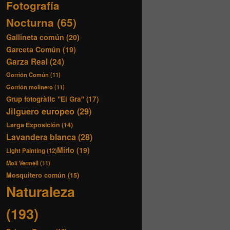
Fotografía
Nocturna
(65)
Gallineta común
(20)
Garceta Común
(19)
Garza Real
(24)
Gorrión Común
(11)
Gorrión molinero
(11)
Grup fotogràfic "El Gra"
(17)
Jilguero europeo
(29)
Larga Exposición
(14)
Lavandera blanca
(28)
Mirlo
(19)
Light Painting
(12)
Molí Vermell
(11)
Mosquitero común
(15)
Naturaleza
(193)