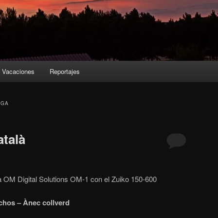
Vacaciones
Reportajes
UGA
talà
a OM Digital Solutions OM-1 con el Zuiko 150-600
chos – Ànec collverd