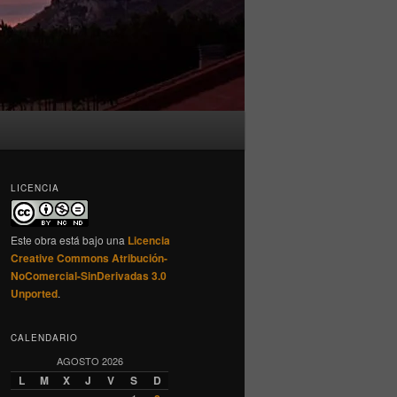
LICENCIA
Este obra está bajo una
Licencia
Creative Commons Atribución-
NoComercial-SinDerivadas 3.0
Unported
.
CALENDARIO
AGOSTO 2026
L
M
X
J
V
S
D