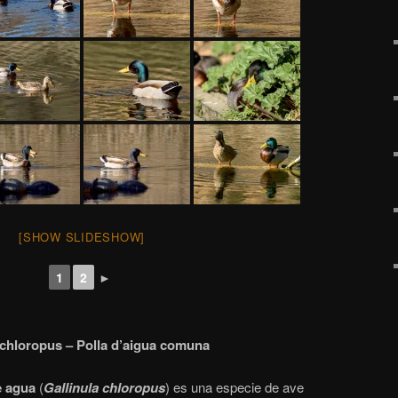
[SHOW SLIDESHOW]
1
2
►
 chloropus – Polla d’aigua comuna
e agua
(
Gallinula chloropus
)​ es una especie de ave