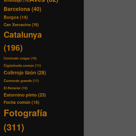
Arrendajo
(14)
Barcelona
(40)
Burgos
(19)
Can Xercavins
(16)
Catalunya
(196)
Cernícalo vulgar
(10)
Cigüeñuela común
(11)
Colirrojo tizón
(28)
Cormorán grande
(11)
El Remolar
(10)
Estornino pinto
(23)
Focha común
(18)
Fotografía
(311)