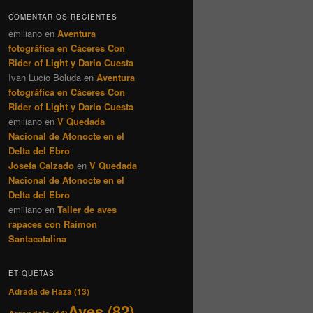
COMENTARIOS RECIENTES
emiliano
en
Aventura
fotográfica en Cáceres Con
Rider of Light y Dario Cuesta
Ivan Lucio Boluda
en
Aventura
fotográfica en Cáceres Con
Rider of Light y Dario Cuesta
emiliano
en
V Quedada
Nacional de Afonocte en el
Delta del Ebro
Josefa Calzado
en
V Quedada
Nacional de Afonocte en el
Delta del Ebro
emiliano
en
Taller de aves
rapaces con Raimon
Santacatalina
ETIQUETAS
Adrada de Haza
(13)
Aves
(82)