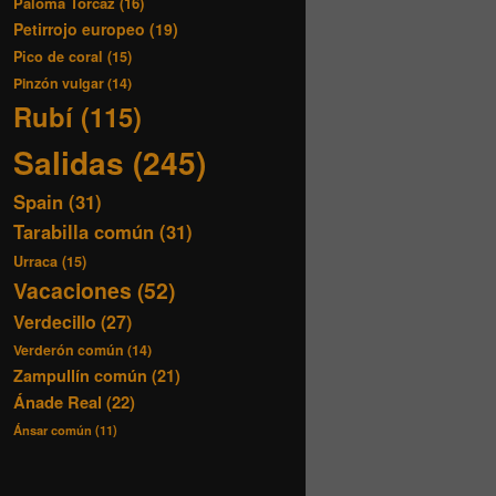
Paloma Torcaz
(16)
Petirrojo europeo
(19)
Pico de coral
(15)
Pinzón vulgar
(14)
Rubí
(115)
Salidas
(245)
Spain
(31)
Tarabilla común
(31)
Urraca
(15)
Vacaciones
(52)
Verdecillo
(27)
Verderón común
(14)
Zampullín común
(21)
Ánade Real
(22)
Ánsar común
(11)