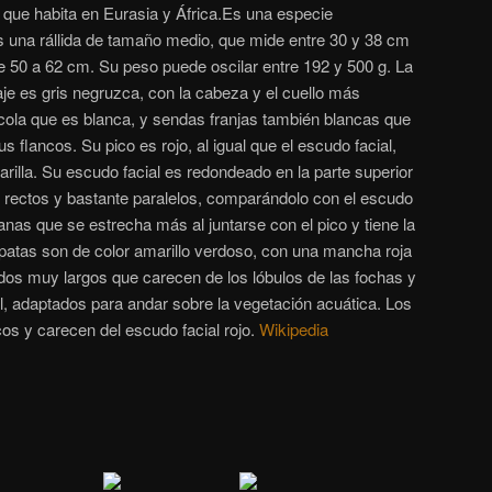
e que habita en Eurasia y África.Es una especie
s una rállida de tamaño medio, que mide entre 30 y 38 cm
e 50 a 62 cm. Su peso puede oscilar entre 192 y 500 g.
La
je es gris negruzca, con la cabeza y el cuello más
 cola que es blanca, y sendas franjas también blancas que
 flancos. Su pico es rojo, al igual que el escudo facial,
rilla. Su escudo facial es redondeado en la parte superior
n rectos y bastante paralelos, comparándolo con el escudo
canas que se estrecha más al juntarse con el pico y tiene la
 patas son de color amarillo verdoso, con una mancha roja
edos muy largos que carecen de los lóbulos de las fochas y
l, adaptados para andar sobre la vegetación acuática. Los
os y carecen del escudo facial rojo.
Wikipedia