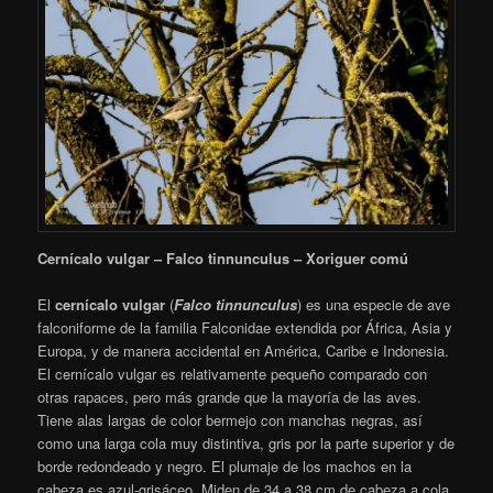
Cernícalo vulgar – Falco tinnunculus – Xoriguer comú
El
cernícalo vulgar
​ (
Falco tinnunculus
) es una especie de ave
falconiforme de la familia Falconidae extendida por África, Asia y
Europa
​, y de manera accidental en América, Caribe e Indonesia.
El cernícalo vulgar es relativamente pequeño comparado con
otras rapaces, pero más grande que la mayoría de las aves.
Tiene alas largas de color bermejo con manchas negras, así
como una larga cola muy distintiva, gris por la parte superior y de
borde redondeado y negro. El plumaje de los machos en la
cabeza es azul-grisáceo. Miden de 34 a 38 cm de cabeza a cola,