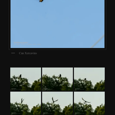
Can Xercavins