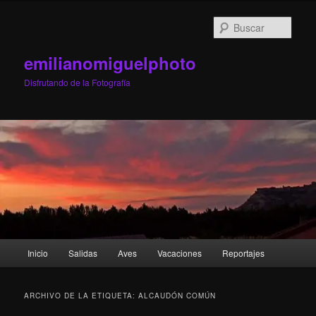
Ir
Ir
al
al
Busc
contenido
contenido
principal
secundario
emilianomiguelphoto
Disfrutando de la Fotografía
Menú
Inicio
Salidas
Aves
Vacaciones
Reportajes
principal
ARCHIVO DE LA ETIQUETA:
ALCAUDÓN COMÚN