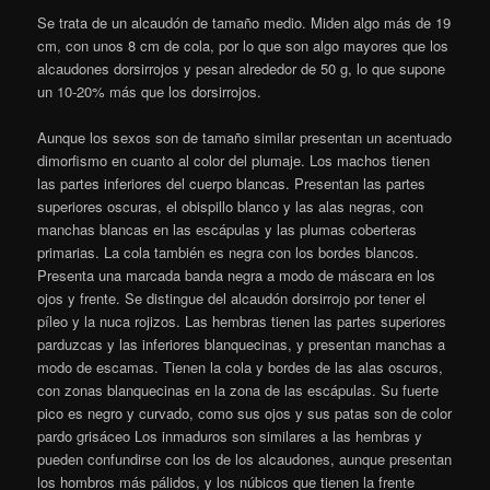
Se trata de un alcaudón de tamaño medio. Miden algo más de 19
cm, con unos 8 cm de cola, por lo que son algo mayores que los
alcaudones dorsirrojos y pesan alrededor de 50 g, lo que supone
un 10-20% más que los dorsirrojos.
Aunque los sexos son de tamaño similar presentan un acentuado
dimorfismo en cuanto al color del plumaje. Los machos tienen
las partes inferiores del cuerpo blancas. Presentan las partes
superiores oscuras, el obispillo blanco y las alas negras, con
manchas blancas en las escápulas y las plumas coberteras
primarias. La cola también es negra con los bordes blancos.
Presenta una marcada banda negra a modo de máscara en los
ojos y frente. Se distingue del alcaudón dorsirrojo por tener el
píleo y la nuca rojizos. Las hembras tienen las partes superiores
parduzcas y las inferiores blanquecinas, y presentan manchas a
modo de escamas. Tienen la cola y bordes de las alas oscuros,
con zonas blanquecinas en la zona de las escápulas. Su fuerte
pico es negro y curvado, como sus ojos y sus patas son de color
pardo grisáceo Los inmaduros son similares a las hembras y
pueden confundirse con los de los alcaudones, aunque presentan
los hombros más pálidos, y los núbicos que tienen la frente