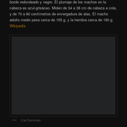
Estornino pinto – Sturnus vulgaris – Estornell vulgar
El
estornino pinto
(
Sturnus vulgaris
),
​ también conocido como
estornino europeo
o
estornino común
,
​ es una especie de ave
paseriforme de la familia Sturnidae nativa del Paleártico. Mide
unos 20 cm de largo y tiene un plumaje de color negro
iridiscente, con un brillo púrpura o verde, salpicado de blanco,
sobre todo en el invierno. Las patas son rojizas, y el pico es
negro en el invierno y amarillo en el verano. A diferencia de los
adultos, las aves juveniles tienen un plumaje marrón. Es un ave
ruidosa, sobre todo en perchas comunitarias y otras situaciones
gregarias, y tiene un canto variado, pero poco musical. Tiene la
capacidad de imitar los sonidos de su entorno e incluso
aprenderlos. Su talento para la imitación vocal ha sido notado en
obras literarias como el
Mabinogion
y las obras de Plinio el Viejo
y William Shakespeare.
Wikipedia
Can Xercavins