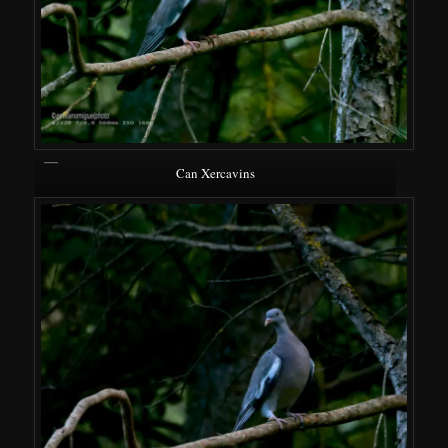
Can Xercavins