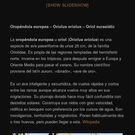
[SHOW SLIDESHOW]
Oropéndola europea – Oriolus oriolus – Oriol eurasiàtic
La
oropéndola europea
u
oriol
(
Oriolus oriolus
) es una
especie de ave paseriforme de unos 25 cm, de la familia
Oriolidae. Es propia de las regiones templadas del hemisferio
norte. Inverna en los trópicos, para después emigrar a Europa y
Oriente Medio para pasar el verano. Su nombre científico
proviene del latín
aurum
, «dorado», «ave de oro».
Es un ave inteligente y escurridiza, de vuelos rápidos y cortos
entre las ramas aunque alcanza vuelos muy altos en sus
migraciones. Su plumaje dorado hace muy fácil confundirla con
destellos solares. Construye sus nidos con gran velocidad,
nidifica en bosques con preferencia por los cursos de agua. Son
monógamos, territoriales y migratorios. Ponen habitualmente dos
o tres huevos, pero pueden llegar a seis.
Wikipedia