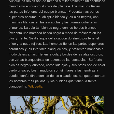
Aunque los sexos son de tamaño similar presentan un acentuado
dimorfismo en cuanto al color del plumaje. Los machos tienen
las partes inferiores del cuerpo blancas. Presentan las partes
superiores oscuras, el obispillo blanco y las alas negras, con
manchas blancas en las escápulas y las plumas coberteras
primarias. La cola también es negra con los bordes blancos.
Presenta una marcada banda negra a modo de máscara en los
ojos y frente. Se distingue del alcaudón dorsirrojo por tener el
píleo y la nuca rojizos. Las hembras tienen las partes superiores
parduzcas y las inferiores blanquecinas, y presentan manchas a
modo de escamas. Tienen la cola y bordes de las alas oscuros,
con zonas blanquecinas en la zona de las escápulas. Su fuerte
pico es negro y curvado, como sus ojos y sus patas son de color
pardo grisáceo Los inmaduros son similares a las hembras y
pueden confundirse con los de los alcaudones, aunque presentan
los hombros más pálidos, y los núbicos que tienen la frente
blanquecina.
Wikipedia