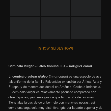
y de 70 a 80 centímetros de envergadura de alas. El macho
adulto medio pesa cerca de 155 g, y la hembra cerca de 190 g.
Wikipedia
Can Xercavins
Curruca capirotada – Sylvia atricapilla – Tallarol de casquet
La
curruca capirotada
(
Sylvia atricapilla
) es una especie de
ave paseriforme del género
Sylvia
dentro de la familia Sylviidae.
Es un pájaro de pequeño tamaño de color sobrio y discreto,
canto agradable, vuelo ágil, comportamiento activo e inquieto,
que se alimenta de insectos y frutas. Habita principalmente en
sotobosques y está ampliamente distribuido por Europa. Se trata
de una curruca frecuente, y localmente abundante, que está muy
repartida por toda España.
Wikipedia
Can Xercavins