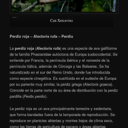
Can Xercavins
Perdiz roja – Alectoris rufa – Perdiu
La
perdiz roja
(
Alectoris rufa
)
es una especie de ave galliforme
de la familia Phasianidae autóctona de Europa sudoccidental. Se
extiende por Francia, la península ibérica y el noroeste de la
península itálica, además de Córcega y las Baleares. Se ha
naturalizado en el sur del Reino Unido, donde fue introducida
como especie cinegética. Es sustituida en el sudeste de Europa
por su pariente muy similar, la perdiz griega (
Alectoris graeca
).
Coincide en la parte norte de su área de distribución con la perdiz
pardilla (
Perdix perdix
).
La perdiz roja es un ave principalmente terrestre y sedentaria,
que forma bandadas fuera de la temporada de reproducción.
Se
reproduce en planicies abiertas y montes bajos de clima seco,
como las tierras de agricultura de secano y áreas abiertas