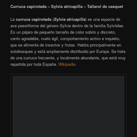
Can Xercavins