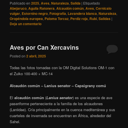
Publicado en
2025
,
Aves
,
Naturaleza
,
Salida
|
Etiquetado
Abejaruco
,
Aguila Ratonera
,
Alcaudón común
,
Aves
,
Cernicalo
vulgar
,
Estornino negro
,
Fotografía
,
Lavandera blanca
,
Naturaleza
,
Oropéndola europea
,
Paloma Torcaz
,
Perdiz roja
,
Rubí
,
Salidas
|
Deja un comentario
Aves por Can Xercavins
Posted on
2 abril, 2025
Todas las fotos tomadas con la OM Digital Solutions OM-1 con
el Zuiko 100-400 + MC-14
Alcaudón común – Lanius senator – Capsigrany comú
El
alcaudón común
(
Lanius senator
) es una especie de ave
paseriforme perteneciente a la familia de los alcaudones
(Laniidae). Cría principalmente en la cuenca mediterránea y sus
cuarteles de invernada se encuentran en África, alrededor del
Sahel.