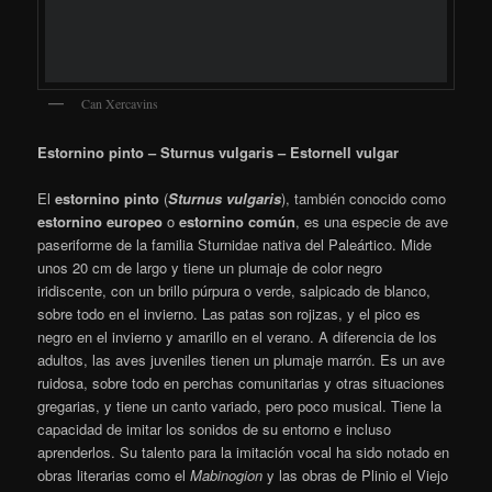
Can Xercavins
Petirrojo europeo – Erithacus rubecula – Pit-roig
El
petirrojo europeo
​ (
Erithacus rubecula
) es una especie de
ave paseriforme de la familia Muscicapidae.
Está distribuido por
toda Europa, principalmente en la región meridional y occidental
del continente, donde habita todo el año, y es migrante parcial en
el norte de Europa y noroeste de África.
El petirrojo es un pájaro sociable, atrevido y curioso que
acostumbra a salir del bosque y plantarse a mitad de un camino