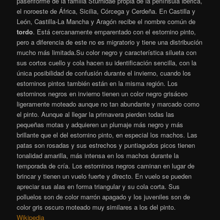
paseriforme de la familia Sturnidae propia de la península ibérica,
el noroeste de África, Sicilia, Córcega y Cerdeña. En Castilla y
León, Castilla-La Mancha y Aragón recibe el nombre común de
tordo
. Está cercanamente emparentado con el estornino pinto,
pero a diferencia de este no es migratorio y tiene una distribución
mucho más limitada.Su color negro y característica silueta con
sus cortos cuello y cola hacen su identificación sencilla, con la
única posibilidad de confusión durante el invierno, cuando los
estorninos pintos también están en la misma región. Los
estorninos negros en invierno tienen un color negro grisáceo
ligeramente moteado aunque no tan abundante y marcado como
el pinto. Aunque al llegar la primavera pierden todas las
pequeñas motas y adquieren un plumaje más negro y más
brillante que el del estornino pinto, en especial los machos. Las
patas son rosadas y sus estrechos y puntiagudos picos tienen
tonalidad amarilla, más intensa en los machos durante la
temporada de cría. Los estorninos negros caminan en lugar de
brincar y tienen un vuelo fuerte y directo. En vuelo se pueden
apreciar sus alas en forma triangular y su cola corta. Sus
polluelos son de color marrón apagado y los juveniles son de
color gris oscuro moteado muy similares a los del pinto.
Wikipedia