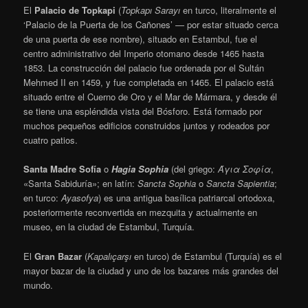
El
Palacio de Topkapi
(
Topkapı Sarayı
en turco, literalmente el
‘Palacio de la Puerta de los Cañones’ — por estar situado cerca
de una puerta de ese nombre), situado en Estambul, fue el
centro administrativo del Imperio otomano desde 1465 hasta
1853. La construcción del palacio fue ordenada por el Sultán
Mehmed II en 1459, y fue completada en 1465. El palacio está
situado entre el Cuerno de Oro y el Mar de Mármara, y desde él
se tiene una espléndida vista del Bósforo. Está formado por
muchos pequeños edificios construidos juntos y rodeados por
cuatro patios.
Santa Madre Sofía
o
Hagia Sophia
(del griego:
Άγια Σοφία
,
«Santa Sabiduría»; en latín:
Sancta Sophia
o
Sancta Sapientia
;
en turco:
Ayasofya
) es una antigua basílica patriarcal ortodoxa,
posteriormente reconvertida en mezquita y actualmente en
museo, en la ciudad de Estambul, Turquía.
El
Gran Bazar
(
Kapalıçarşı
en turco) de Estambul (Turquía) es el
mayor bazar de la ciudad y uno de los bazares más grandes del
mundo.