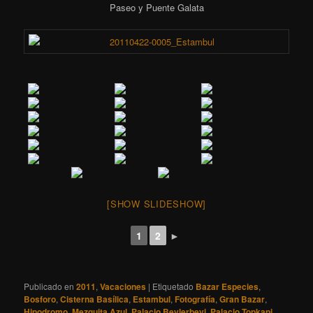
Paseo y Puente Galata
[SHOW SLIDESHOW]
1
2
►
Publicado en
2011
,
Vacaciones
|
Etiquetado
Bazar Especies
,
Bosforo
,
Cisterna Basílica
,
Estambul
,
Fotografía
,
Gran Bazar
,
Hipodromo
,
Mezquita Azul
,
Palacio Beylerbeyi
,
Palacio Topkapi
,