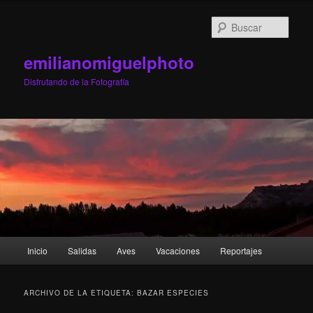
Ir
Ir
al
al
Busc
contenido
contenido
principal
secundario
emilianomiguelphoto
Disfrutando de la Fotografía
Menú
Inicio
Salidas
Aves
Vacaciones
Reportajes
principal
ARCHIVO DE LA ETIQUETA:
BAZAR ESPECIES