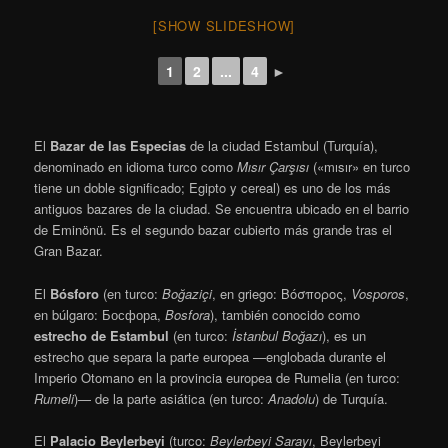
[SHOW SLIDESHOW]
1
2
...
4
►
El
Bazar de las Especias
de la ciudad Estambul (Turquía),
denominado en idioma turco como
Mısır Çarşısı
(«mısır» en turco
tiene un doble significado; Egipto y cereal) es uno de los más
antiguos bazares de la ciudad. Se encuentra ubicado en el barrio
de Eminönü. Es el segundo bazar cubierto más grande tras el
Gran Bazar.
El
Bósforo
(en turco:
Boğaziçi
, en griego:
Βόσπορος
,
Vosporos
,
en búlgaro:
Босфора
,
Bosfora
), también conocido como
estrecho de Estambul
(en turco:
İstanbul Boğazı
), es un
estrecho que separa la parte europea —englobada durante el
Imperio Otomano en la provincia europea de Rumelia (en turco:
Rumeli
)— de la parte asiática (en turco:
Anadolu
) de Turquía.
El
Palacio Beylerbeyi
(turco:
Beylerbeyi Sarayı
, Beylerbeyi