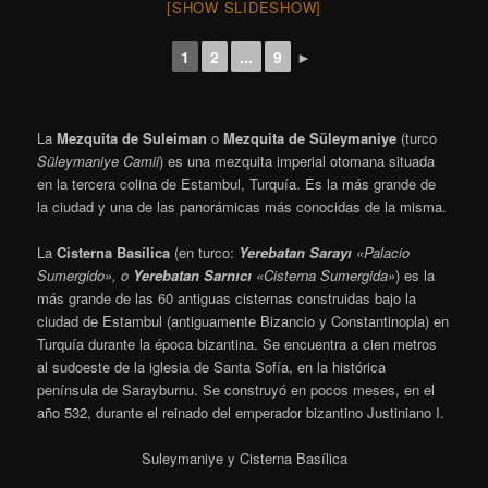
[SHOW SLIDESHOW]
1
2
...
9
►
La
Mezquita de Suleiman
o
Mezquita de Süleymaniye
(turco
Süleymaniye Camii
) es una mezquita imperial otomana situada
en la tercera colina de Estambul, Turquía. Es la más grande de
la ciudad y una de las panorámicas más conocidas de la misma.
La
Cisterna Basílica
(en turco:
Yerebatan Sarayı
«Palacio
Sumergido», o
Yerebatan Sarnıcı
«Cisterna Sumergida»
) es la
más grande de las 60 antiguas cisternas construidas bajo la
ciudad de Estambul (antiguamente Bizancio y Constantinopla) en
Turquía durante la época bizantina. Se encuentra a cien metros
al sudoeste de la iglesia de Santa Sofía, en la histórica
península de Sarayburnu. Se construyó en pocos meses, en el
año 532, durante el reinado del emperador bizantino Justiniano I.
Suleymaniye y Cisterna Basílica