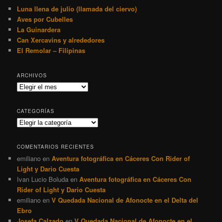
Luna llena de julio (llamada del ciervo)
Aves por Cubelles
La Guinardera
Can Xercavins y alrededores
El Remolar – Filipinas
ARCHIVOS
Archivos
CATEGORÍAS
Categorías
COMENTARIOS RECIENTES
emiliano
en
Aventura fotográfica en Cáceres Con Rider of
Light y Dario Cuesta
Ivan Lucio Boluda
en
Aventura fotográfica en Cáceres Con
Rider of Light y Dario Cuesta
emiliano
en
V Quedada Nacional de Afonocte en el Delta del
Ebro
Josefa Calzado
en
V Quedada Nacional de Afonocte en el