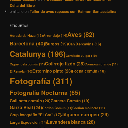
Delta del Ebro
emiliano
en
Taller de aves rapaces con Raimon Santacatalina
ETIQUETAS
Aves
(82)
Adrada de Haza
(13)
Arrendajo
(14)
Barcelona
(40)
Burgos
(19)
Can Xercavins
(16)
Catalunya
(196)
Cernícalo vulgar
(10)
Colirrojo tizón
(28)
Cigüeñuela común
(11)
Cormorán grande
(11)
Estornino pinto
(23)
Focha común
(18)
El Remolar
(10)
Fotografía
(311)
Fotografía Nocturna
(65)
Gallineta común
(20)
Garceta Común
(19)
Garza Real
(24)
Gorrión Común
(11)
Gorrión molinero
(11)
Jilguero europeo
(29)
Grup fotogràfic "El Gra"
(17)
Lavandera blanca
(28)
Larga Exposición
(14)