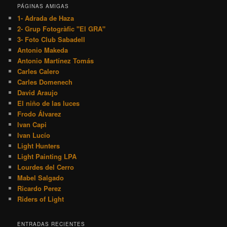
PÁGINAS AMIGAS
1- Adrada de Haza
2- Grup Fotogràfic "El GRA"
3- Foto Club Sabadell
Antonio Makeda
Antonio Martínez Tomás
Carles Calero
Carles Domenech
David Araujo
El niño de las luces
Frodo Álvarez
Ivan Capi
Ivan Lucío
Light Hunters
Light Painting LPA
Lourdes del Cerro
Mabel Salgado
Ricardo Perez
Riders of Light
ENTRADAS RECIENTES