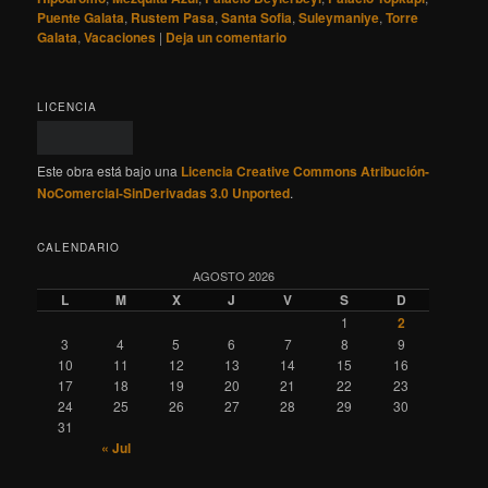
Puente Galata
,
Rustem Pasa
,
Santa Sofia
,
Suleymaniye
,
Torre
Galata
,
Vacaciones
|
Deja un comentario
LICENCIA
Este obra está bajo una
Licencia Creative Commons Atribución-
NoComercial-SinDerivadas 3.0 Unported
.
CALENDARIO
AGOSTO 2026
L
M
X
J
V
S
D
1
2
3
4
5
6
7
8
9
10
11
12
13
14
15
16
17
18
19
20
21
22
23
24
25
26
27
28
29
30
31
« Jul