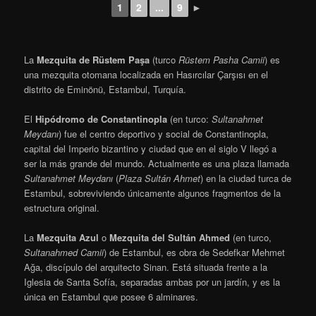
1
2
...
9
►
La
Mezquita de Rüstem Paşa
(turco
Rüstem Pasha Camii
) es
una mezquita otomana localizada en Hasırcılar Çarşısı en el
distrito de Eminönü, Estambul, Turquía.
El
Hipódromo de Constantinopla
(en turco:
Sultanahmet
Meydanı
) fue el centro deportivo y social de Constantinopla,
capital del Imperio bizantino y ciudad que en el siglo V llegó a
ser la más grande del mundo. Actualmente es una plaza llamada
Sultanahmet Meydanı
(
Plaza Sultán Ahmet
) en la ciudad turca de
Estambul, sobreviviendo únicamente algunos fragmentos de la
estructura original.
La
Mezquita Azul
o
Mezquita del Sultán Ahmed
(en turco,
Sultanahmed Camii
) de Estambul, es obra de Sedefkar Mehmet
Ağa, discípulo del arquitecto Sinan. Está situada frente a la
Iglesia de Santa Sofía, separadas ambas por un jardín, y es la
única en Estambul que posee 6 alminares.