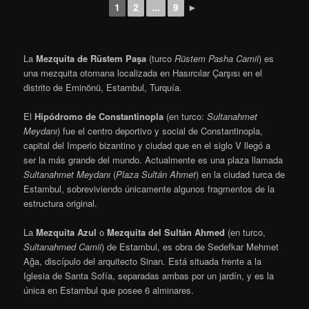
1
2
...
9
►
La
Mezquita de Rüstem Paşa
(turco
Rüstem Pasha Camii
) es
una mezquita otomana localizada en Hasırcılar Çarşısı en el
distrito de Eminönü, Estambul, Turquía.
El
Hipódromo de Constantinopla
(en turco:
Sultanahmet
Meydanı
) fue el centro deportivo y social de Constantinopla,
capital del Imperio bizantino y ciudad que en el siglo V llegó a
ser la más grande del mundo. Actualmente es una plaza llamada
Sultanahmet Meydanı
(
Plaza Sultán Ahmet
) en la ciudad turca de
Estambul, sobreviviendo únicamente algunos fragmentos de la
estructura original.
La
Mezquita Azul
o
Mezquita del Sultán Ahmed
(en turco,
Sultanahmed Camii
) de Estambul, es obra de Sedefkar Mehmet
Ağa, discípulo del arquitecto Sinan. Está situada frente a la
Iglesia de Santa Sofía, separadas ambas por un jardín, y es la
única en Estambul que posee 6 alminares.