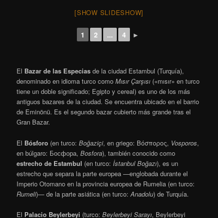
[SHOW SLIDESHOW]
1
2
...
4
►
El
Bazar de las Especias
de la ciudad Estambul (Turquía),
denominado en idioma turco como
Mısır Çarşısı
(«mısır» en turco
tiene un doble significado; Egipto y cereal) es uno de los más
antiguos bazares de la ciudad. Se encuentra ubicado en el barrio
de Eminönü. Es el segundo bazar cubierto más grande tras el
Gran Bazar.
El
Bósforo
(en turco:
Boğaziçi
, en griego:
Βόσπορος
,
Vosporos
,
en búlgaro:
Босфора
,
Bosfora
), también conocido como
estrecho de Estambul
(en turco:
İstanbul Boğazı
), es un
estrecho que separa la parte europea —englobada durante el
Imperio Otomano en la provincia europea de Rumelia (en turco:
Rumeli
)— de la parte asiática (en turco:
Anadolu
) de Turquía.
El
Palacio Beylerbeyi
(turco:
Beylerbeyi Sarayı
, Beylerbeyi