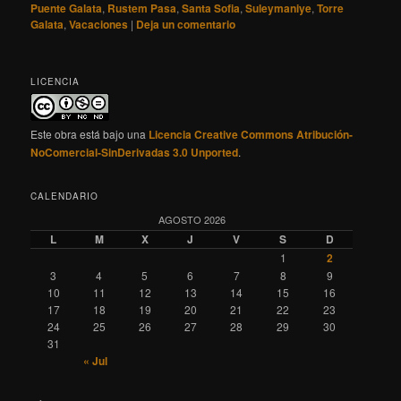
Puente Galata
,
Rustem Pasa
,
Santa Sofia
,
Suleymaniye
,
Torre
Galata
,
Vacaciones
|
Deja un comentario
LICENCIA
Este obra está bajo una
Licencia Creative Commons Atribución-
NoComercial-SinDerivadas 3.0 Unported
.
CALENDARIO
AGOSTO 2026
L
M
X
J
V
S
D
1
2
3
4
5
6
7
8
9
10
11
12
13
14
15
16
17
18
19
20
21
22
23
24
25
26
27
28
29
30
31
« Jul