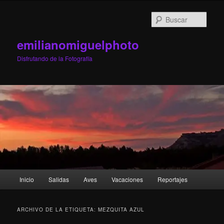
Ir
Ir
al
al
Busc
contenido
contenido
principal
secundario
emilianomiguelphoto
Disfrutando de la Fotografía
Menú
Inicio
Salidas
Aves
Vacaciones
Reportajes
principal
ARCHIVO DE LA ETIQUETA:
MEZQUITA AZUL