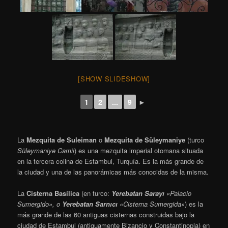
[SHOW SLIDESHOW]
1
2
...
9
►
La
Mezquita de Suleiman
o
Mezquita de Süleymaniye
(turco
Süleymaniye Camii
) es una mezquita imperial otomana situada
en la tercera colina de Estambul, Turquía. Es la más grande de
la ciudad y una de las panorámicas más conocidas de la misma.
La
Cisterna Basílica
(en turco:
Yerebatan Sarayı
«Palacio
Sumergido», o
Yerebatan Sarnıcı
«Cisterna Sumergida»
) es la
más grande de las 60 antiguas cisternas construidas bajo la
ciudad de Estambul (antiguamente Bizancio y Constantinopla) en