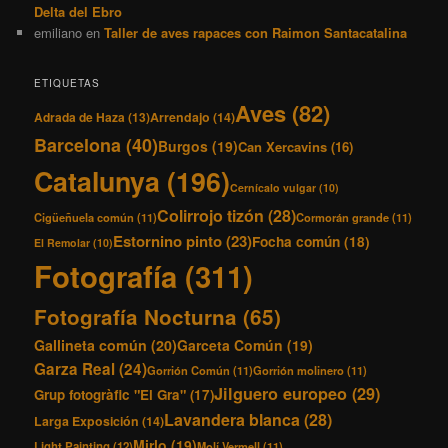
Delta del Ebro
emiliano
en
Taller de aves rapaces con Raimon Santacatalina
ETIQUETAS
Aves
(82)
Adrada de Haza
(13)
Arrendajo
(14)
Barcelona
(40)
Burgos
(19)
Can Xercavins
(16)
Catalunya
(196)
Cernícalo vulgar
(10)
Colirrojo tizón
(28)
Cigüeñuela común
(11)
Cormorán grande
(11)
Estornino pinto
(23)
Focha común
(18)
El Remolar
(10)
Fotografía
(311)
Fotografía Nocturna
(65)
Gallineta común
(20)
Garceta Común
(19)
Garza Real
(24)
Gorrión Común
(11)
Gorrión molinero
(11)
Jilguero europeo
(29)
Grup fotogràfic "El Gra"
(17)
Lavandera blanca
(28)
Larga Exposición
(14)
Mirlo
(19)
Light Painting
(12)
Molí Vermell
(11)