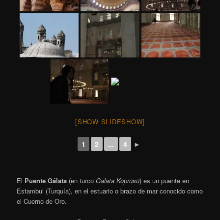
[SHOW SLIDESHOW]
1
2
...
4
►
El
Puente Gálata
(en turco
Galata Köprüsü
) es un puente en
Estambul (Turquía), en el estuario o brazo de mar conocido como
el Cuerno de Oro.