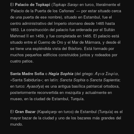
El
Palacio de Topkapi
(
Topkapı Sarayı
en turco, literalmente el
‘Palacio de la Puerta de los Cañones’ — por estar situado cerca
de una puerta de ese nombre), situado en Estambul, fue el
centro administrativo del Imperio otomano desde 1465 hasta
1853. La construcción del palacio fue ordenada por el Sultán
Mehmed II en 1459, y fue completada en 1465. El palacio está
situado entre el Cuerno de Oro y el Mar de Mármara, y desde él
se tiene una espléndida vista del Bósforo. Está formado por
muchos pequeños edificios construidos juntos y rodeados por
cuatro patios.
Santa Madre Sofía
o
Hagia Sophia
(del griego:
Άγια Σοφία
,
«Santa Sabiduría»; en latín:
Sancta Sophia
o
Sancta Sapientia
;
en turco:
Ayasofya
) es una antigua basílica patriarcal ortodoxa,
posteriormente reconvertida en mezquita y actualmente en
museo, en la ciudad de Estambul, Turquía.
El
Gran Bazar
(
Kapalıçarşı
en turco) de Estambul (Turquía) es el
mayor bazar de la ciudad y uno de los bazares más grandes del
mundo.