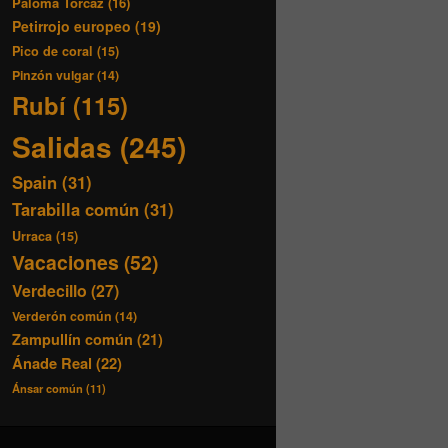
Paloma Torcaz
(16)
Petirrojo europeo
(19)
Pico de coral
(15)
Pinzón vulgar
(14)
Rubí
(115)
Salidas
(245)
Spain
(31)
Tarabilla común
(31)
Urraca
(15)
Vacaciones
(52)
Verdecillo
(27)
Verderón común
(14)
Zampullín común
(21)
Ánade Real
(22)
Ánsar común
(11)