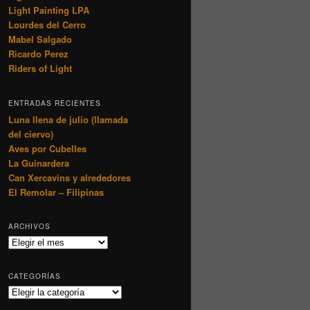
Light Painting LPA
Lourdes del Cerro
Mabel Salgado
Ricardo Perez
Riders of Light
ENTRADAS RECIENTES
Luna llena de julio (llamada
del ciervo)
Aves por Cubelles
La Guinardera
Can Xercavins y alrededores
El Remolar – Filipinas
ARCHIVOS
Archivos
CATEGORÍAS
Categorías