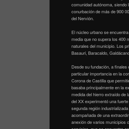
comunidad autónoma, siendo la
conurbación de más de 900 000 
del Nervión.
El núcleo urbano se encuentra
media que no supera los 400 m
naturales del municipio. Los p
Basauri, Baracaldo, Galdácano 
Desde su fundación, a finales 
particular importancia en la co
Corona de Castilla​ que permiti
basaba principalmente en la ex
medida del hierro extraído de l
del XX experimentó una fuerte i
segunda región industrializada
acompañada de una extraordina
anexión de varios municipios c
servicios,​ que se encuentra e