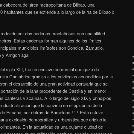
 cabecera del área metropolitana de Bilbao, una
habitantes que se extiende a lo largo de la ría de Bilbao o
 rodeado por dos cadenas montañosas con una altitud
etros.​ Estas cadenas forman algunos de los límites
rincipales municipios limítrofes son Sondica, Zamudio,
y Arrigorriaga.
del siglo XIII, fue un enclave comercial que gozó de
rnisa Cantábrica gracias a los privilegios concedidos por la
eron el desarrollo de una gran actividad portuaria que se
portación de la lana procedente de Castilla y en menor
as canteras vizcaínas. A lo largo del siglo XIX y principios
ndustrialización que la convirtió en el epicentro de la
 de España, por detrás de Barcelona.
​ Esta estuvo
17
18
ria explosión demográfica y urbanística que originó la
olindantes. En la actualidad es una pujante ciudad de
n un proceso de revitalización estética, social y económica