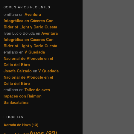
COMENTARIOS RECIENTES
emiliano
en
Aventura
fotográfica en Cáceres Con
Rider of Light y Dario Cuesta
Ivan Lucio Boluda
en
Aventura
fotográfica en Cáceres Con
Rider of Light y Dario Cuesta
emiliano
en
V Quedada
Nacional de Afonocte en el
Delta del Ebro
Josefa Calzado
en
V Quedada
Nacional de Afonocte en el
Delta del Ebro
emiliano
en
Taller de aves
rapaces con Raimon
Santacatalina
ETIQUETAS
Adrada de Haza
(13)
Aves
(82)