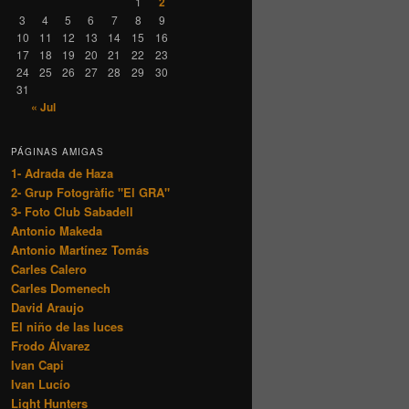
1
2
3
4
5
6
7
8
9
10
11
12
13
14
15
16
17
18
19
20
21
22
23
24
25
26
27
28
29
30
31
« Jul
PÁGINAS AMIGAS
1- Adrada de Haza
2- Grup Fotogràfic "El GRA"
3- Foto Club Sabadell
Antonio Makeda
Antonio Martínez Tomás
Carles Calero
Carles Domenech
David Araujo
El niño de las luces
Frodo Álvarez
Ivan Capi
Ivan Lucío
Light Hunters