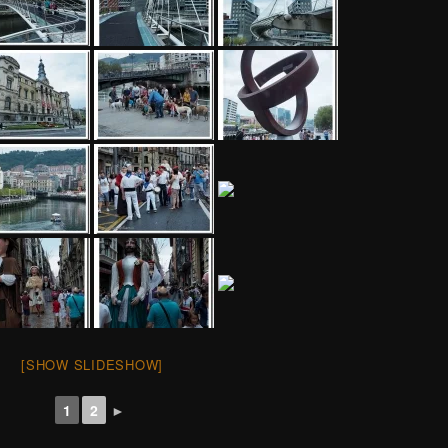
[SHOW SLIDESHOW]
1
2
►