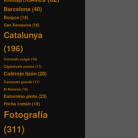
Arrendajo
(14)
Barcelona
(40)
Burgos
(19)
Can Xercavins
(16)
Catalunya
(196)
Cernícalo vulgar
(10)
Cigüeñuela común
(11)
Colirrojo tizón
(28)
Cormorán grande
(11)
El Remolar
(10)
Estornino pinto
(23)
Focha común
(18)
Fotografía
(311)