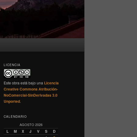
LICENCIA
Este obra está bajo una
Licencia
Creative Commons Atribución-
NoComercial-SinDerivadas 3.0
Unported
.
CALENDARIO
AGOSTO 2026
L
M
X
J
V
S
D