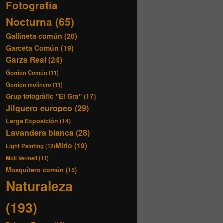
Fotografía
Nocturna
(65)
Gallineta común
(20)
Garceta Común
(19)
Garza Real
(24)
Gorrión Común
(11)
Gorrión molinero
(11)
Grup fotogràfic "El Gra"
(17)
Jilguero europeo
(29)
Larga Exposición
(14)
Lavandera blanca
(28)
Mirlo
(19)
Light Painting
(12)
Molí Vermell
(11)
Mosquitero común
(15)
Naturaleza
(193)