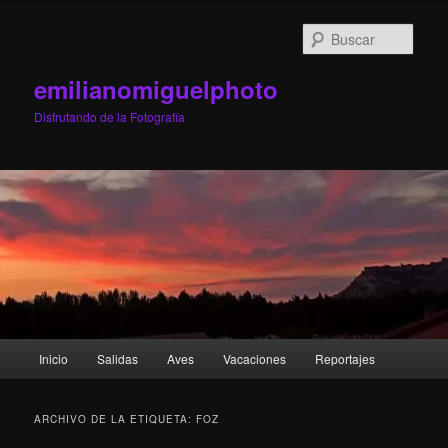
Ir
Ir
al
al
Busc
contenido
contenido
principal
secundario
emilianomiguelphoto
Disfrutando de la Fotografía
Menú
Inicio
Salidas
Aves
Vacaciones
Reportajes
principal
ARCHIVO DE LA ETIQUETA:
FOZ