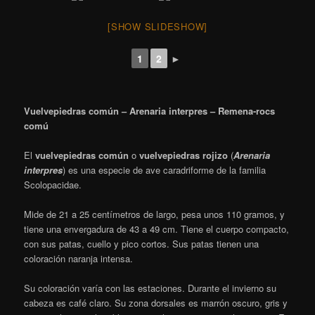
[SHOW SLIDESHOW]
1
2
►
Vuelvepiedras común – Arenaria interpres – Remena-rocs
comú
El
vuelvepiedras común
o
vuelvepiedras rojizo
​ (
Arenaria
interpres
) es una especie de ave caradriforme de la familia
Scolopacidae.
Mide de 21 a 25 centímetros de largo, pesa unos 110 gramos, y
tiene una envergadura de 43 a 49 cm.
Tiene el cuerpo compacto,
con sus patas, cuello y pico cortos.
​ Sus patas tienen una
coloración naranja intensa.
Su coloración varía con las estaciones. Durante el invierno su
cabeza es café claro. Su zona dorsales es marrón oscuro, gris y