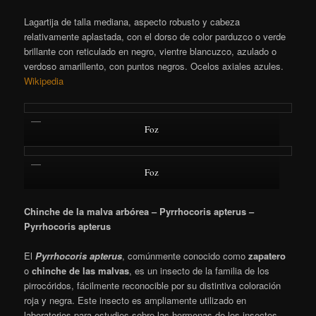
Lagartija de talla mediana, aspecto robusto y cabeza
relativamente aplastada, con el dorso de color parduzco o verde
brillante con reticulado en negro, vientre blancuzco, azulado o
verdoso amarillento, con puntos negros. Ocelos axiales azules.
Wikipedia
Foz
Foz
Chinche de la malva arbórea – Pyrrhocoris apterus –
Pyrrhocoris apterus
El
Pyrrhocoris apterus
, comúnmente conocido como
zapatero
o
chinche de las malvas
, es un insecto de la familia de los
pirrocóridos, fácilmente reconocible por su distintiva coloración
roja y negra. Este insecto es ampliamente utilizado en
laboratorios para estudios sobre las hormonas de los insectos