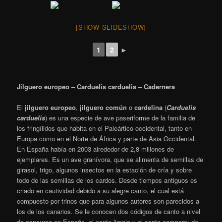
[SHOW SLIDESHOW]
1
2
►
Jilguero europeo – Carduelis carduelis – Cadernera
El
jilguero europeo
,
jilguero común
o
cardelina
​ (
Carduelis
carduelis
) es una especie de ave paseriforme de la familia de
los fringílidos que habita en el Paleártico occidental, tanto en
Europa como en el Norte de África y parte de Asia Occidental.
En España había en 2003 alrededor de 2,8 millones de
ejemplares.
​ Es un ave granívora, que se alimenta de semillas de
girasol, trigo, algunos insectos en la estación de cría y sobre
todo de las semillas de los cardos. Desde tiempos antiguos es
criado en cautividad debido a su alegre canto, el cual está
compuesto por trinos que para algunos autores son parecidos a
los de los canarios. Se le conocen dos códigos de canto a nivel
de concurso en España, el canto limpio y el canto campero: de