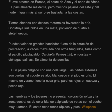
El ave procrea en Europa, el oeste de Asia y el norte de África.
Es parcialmente residente, pero muchos pájaros del este y del
norte migran más al sur o se trasladan a las costas.
Tierras abiertas con densos matorrales favorecen la cría.
Construye sus nidos en una mata, poniendo de cuatro a
siete huevos.
Pueden volar en grandes bandadas fuera de la estación de
procreación, a veces mezclada con otros fringílidos, tales como
el pardillo piquigualdo (
Carduelis flavirostris
), en costas y
ciénagas salinas. Se alimenta de semillas.
Es un pájaro delgado con una cola larga. Las partes externas
son pardas, el cogote es algo blancuzco y el pico es gris. El
macho en verano tiene la nuca gris, parches rojos en cabeza y
pecho rojo.
Las hembras y los jóvenes no presentan coloración rojiza y la
zona ventral es de color blanco salpicado de vetas con el pecho
muy lustroso. El canto tiene trinos rápidos y píos.
Wikipedia