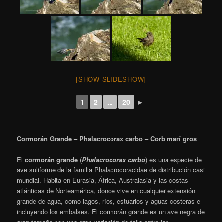
[SHOW SLIDESHOW]
1
2
...
20
►
Cormorán Grande – Phalacrocorax carbo – Corb marí gros
El
cormorán grande
(
Phalacrocorax carbo
) es una especie de
ave suliforme de la familia Phalacrocoracidae de distribución casi
mundial.​ Habita en Eurasia, África, Australasia y las costas
atlánticas de Norteamérica, donde vive en cualquier extensión
grande de agua, como lagos, ríos, estuarios y aguas costeras e
incluyendo los embalses. El cormorán grande es un ave negra de
gran tamaño con una gran variación de talla entre las