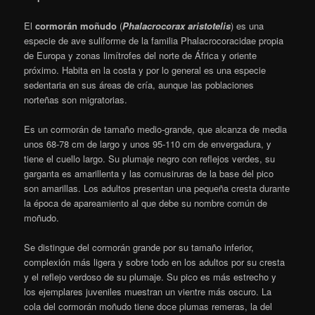
El
cormorán moñudo
(
Phalacrocorax aristotelis
) es una
especie de ave suliforme de la familia Phalacrocoracidae propia
de Europa y zonas limítrofes del norte de África y oriente
próximo.
​ Habita en la costa y por lo general es una especie
sedentaria en sus áreas de cría, aunque las poblaciones
norteñas son migratorias.
Es un cormorán de tamaño medio-grande, que alcanza de media
unos 68-78 cm de largo y unos 95-110 cm de envergadura, y
tiene el cuello largo. Su plumaje negro con reflejos verdes, su
garganta es amarillenta y las comusiruras de la base del pico
son amarillas. Los adultos presentan una pequeña cresta durante
la época de apareamiento al que debe su nombre común de
moñudo.
Se distingue del cormorán grande por su tamaño inferior,
complexión más ligera y sobre todo en los adultos por su cresta
y el reflejo verdoso de su plumaje. Su pico es más estrecho y
los ejemplares juveniles muestran un vientre más oscuro. La
cola del cormorán moñudo tiene doce plumas remeras, la del