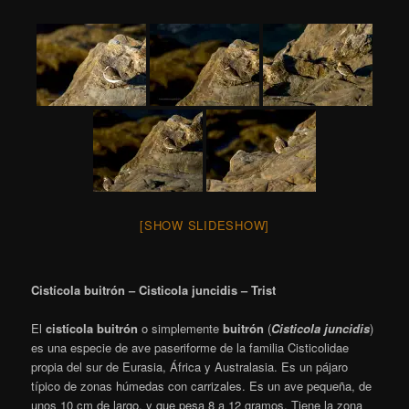
[SHOW SLIDESHOW]
Cistícola buitrón – Cisticola juncidis – Trist
El
cistícola buitrón
o simplemente
buitrón
(
Cisticola juncidis
)​
es una especie de ave paseriforme de la familia Cisticolidae
propia del sur de Eurasia, África y Australasia. Es un pájaro
típico de zonas húmedas con carrizales. Es un ave pequeña, de
unos 10 cm de largo, y que pesa 8 a 12 gramos.
Tiene la zona