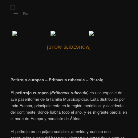
Foz
[SHOW SLIDESHOW]
Petirrojo europeo – Erithacus rubecula – Pit-roig
El
petirrojo europeo
(
Erithacus rubecula
) es una especie de
ave paseriforme de la familia Muscicapidae.
Está distribuido por
toda Europa, principalmente en la región meridional y occidental
del continente, donde habita todo el año, y es migrante parcial en
el norte de Europa y noroeste de África.
El petirrojo es un pájaro sociable, atrevido y curioso que
acostumbra a salir del bosque y plantarse a mitad de un camino