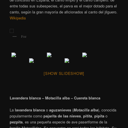
entre todas sus subespecies, el parva es el mejor dotado para el
canto, según la gran mayoría de aficionados al canto del jilguero.
Wikipedia
Foz
[SHOW SLIDESHOW]
Lavandera blanca – Motacilla alba – Cuereta blanca
La
lavandera blanca
o
aguzanieves
(
Motacilla alba
), conocida
popularmente como
pajarita de las nieves
,
pitita
,
pipita
o
pezpita
​, es una pequeña especie de ave paseriforme de la
familia Motacillidae. Se encuentra en casi todos los hábitats. Su