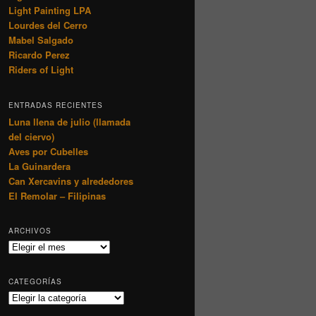
Light Painting LPA
Lourdes del Cerro
Mabel Salgado
Ricardo Perez
Riders of Light
ENTRADAS RECIENTES
Luna llena de julio (llamada
del ciervo)
Aves por Cubelles
La Guinardera
Can Xercavins y alrededores
El Remolar – Filipinas
ARCHIVOS
Archivos
CATEGORÍAS
Categorías