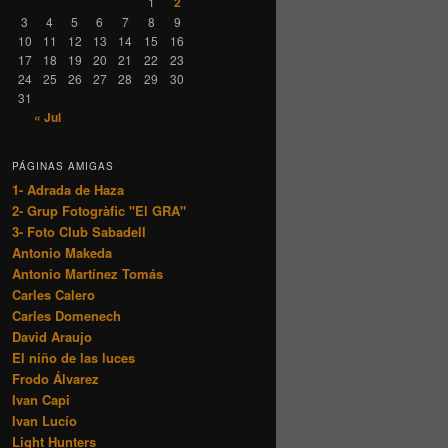
1
2
3
4
5
6
7
8
9
10
11
12
13
14
15
16
17
18
19
20
21
22
23
24
25
26
27
28
29
30
31
« Jul
PÁGINAS AMIGAS
1- Adrada de Haza
2- Grup Fotogràfic "El GRA"
3- Foto Club Sabadell
Antonio Makeda
Antonio Martínez Tomás
Carles Calero
Carles Domenech
David Araujo
El niño de las luces
Frodo Álvarez
Ivan Capi
Ivan Lucío
Light Hunters