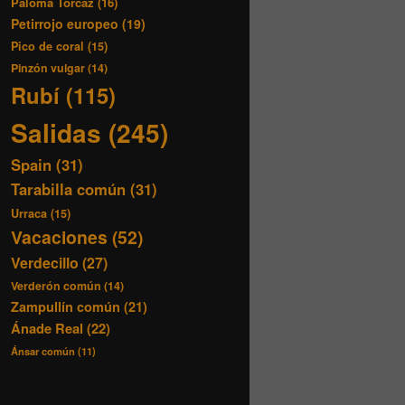
Paloma Torcaz
(16)
Petirrojo europeo
(19)
Pico de coral
(15)
Pinzón vulgar
(14)
Rubí
(115)
Salidas
(245)
Spain
(31)
Tarabilla común
(31)
Urraca
(15)
Vacaciones
(52)
Verdecillo
(27)
Verderón común
(14)
Zampullín común
(21)
Ánade Real
(22)
Ánsar común
(11)