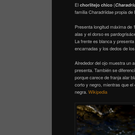
El
chorlitejo chico
(
Charadri
familia Charadriidae propia de
Presenta longitud máxima de 1
alas y el dorso es pardogrisáce
La frente es blanca y present
encarnadas y los dedos de los
Alrededor del ojo muestra un ani
presenta. También se diferenci
porque carece de franja alar bla
corto y negro, mientras que el 
negra.
Wikipedia