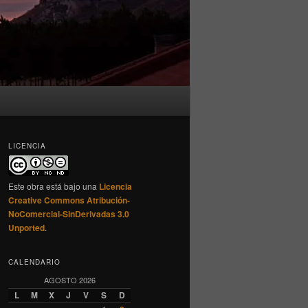
LICENCIA
Este obra está bajo una
Licencia
Creative Commons Atribución-
NoComercial-SinDerivadas 3.0
Unported
.
CALENDARIO
AGOSTO 2026
L
M
X
J
V
S
D