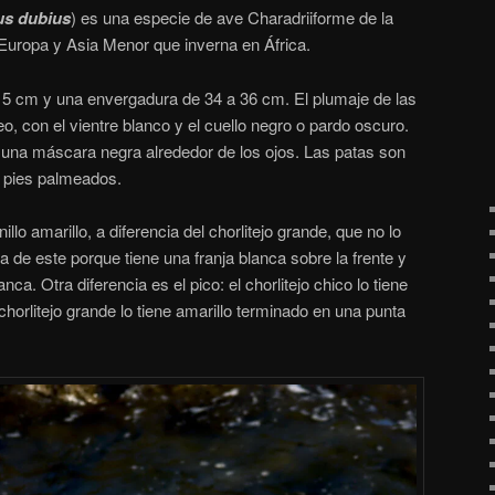
us dubius
) es una especie de ave Charadriiforme de la
 Europa y Asia Menor que inverna en África.
5 cm y una envergadura de 34 a 36 cm. El plumaje de las
o, con el vientre blanco y el cuello negro o pardo oscuro.
a una máscara negra alrededor de los ojos. Las patas son
 pies palmeados.
llo amarillo, a diferencia del chorlitejo grande, que no lo
a de este porque tiene una franja blanca sobre la frente y
nca. Otra diferencia es el pico: el chorlitejo chico lo tiene
chorlitejo grande lo tiene amarillo terminado en una punta