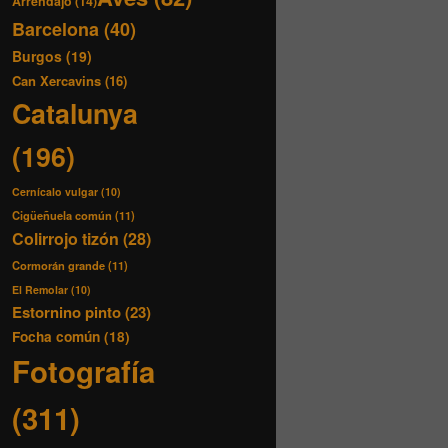
Arrendajo
(14)
Barcelona
(40)
Burgos
(19)
Can Xercavins
(16)
Catalunya
(196)
Cernícalo vulgar
(10)
Cigüeñuela común
(11)
Colirrojo tizón
(28)
Cormorán grande
(11)
El Remolar
(10)
Estornino pinto
(23)
Focha común
(18)
Fotografía
(311)