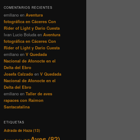
COMENTARIOS RECIENTES
emiliano
en
Aventura
fotográfica en Cáceres Con
Rider of Light y Dario Cuesta
Ivan Lucio Boluda
en
Aventura
fotográfica en Cáceres Con
Rider of Light y Dario Cuesta
emiliano
en
V Quedada
Nacional de Afonocte en el
Delta del Ebro
Josefa Calzado
en
V Quedada
Nacional de Afonocte en el
Delta del Ebro
emiliano
en
Taller de aves
rapaces con Raimon
Santacatalina
ETIQUETAS
Adrada de Haza
(13)
Aves
(82)