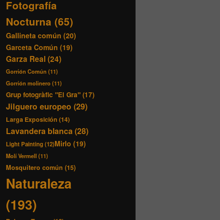
Fotografía
Nocturna
(65)
Gallineta común
(20)
Garceta Común
(19)
Garza Real
(24)
Gorrión Común
(11)
Gorrión molinero
(11)
Grup fotogràfic "El Gra"
(17)
Jilguero europeo
(29)
Larga Exposición
(14)
Lavandera blanca
(28)
Mirlo
(19)
Light Painting
(12)
Molí Vermell
(11)
Mosquitero común
(15)
Naturaleza
(193)