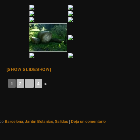
[SHOW SLIDESHOW]
1
2
...
4
►
ado
Barcelona
,
Jardín Botánico
,
Salidas
|
Deja un comentario