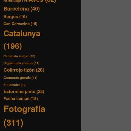
Arrendajo
(14)
Barcelona
(40)
Burgos
(19)
Can Xercavins
(16)
Catalunya
(196)
Cernícalo vulgar
(10)
Cigüeñuela común
(11)
Colirrojo tizón
(28)
Cormorán grande
(11)
El Remolar
(10)
Estornino pinto
(23)
Focha común
(18)
Fotografía
(311)