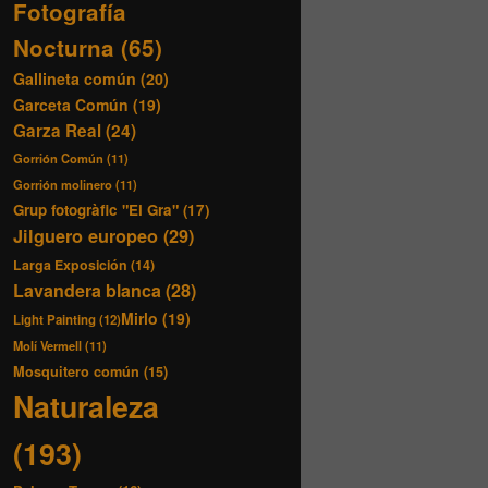
Fotografía
Nocturna
(65)
Gallineta común
(20)
Garceta Común
(19)
Garza Real
(24)
Gorrión Común
(11)
Gorrión molinero
(11)
Grup fotogràfic "El Gra"
(17)
Jilguero europeo
(29)
Larga Exposición
(14)
Lavandera blanca
(28)
Mirlo
(19)
Light Painting
(12)
Molí Vermell
(11)
Mosquitero común
(15)
Naturaleza
(193)