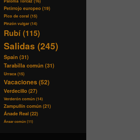
Paloma Torcaz
(16)
Petirrojo europeo
(19)
Pico de coral
(15)
Pinzón vulgar
(14)
Rubí
(115)
Salidas
(245)
Spain
(31)
Tarabilla común
(31)
Urraca
(15)
Vacaciones
(52)
Verdecillo
(27)
Verderón común
(14)
Zampullín común
(21)
Ánade Real
(22)
Ánsar común
(11)