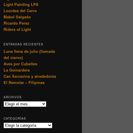
Light Painting LPA
Lourdes del Cerro
Mabel Salgado
Ricardo Perez
Riders of Light
ENTRADAS RECIENTES
Luna llena de julio (llamada
del ciervo)
Aves por Cubelles
La Guinardera
Can Xercavins y alrededores
El Remolar – Filipinas
ARCHIVOS
Archivos
CATEGORÍAS
Categorías