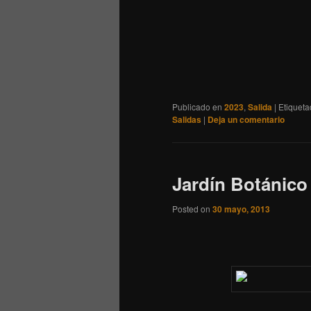
Publicado en
2023
,
Salida
|
Etiquet
Salidas
|
Deja un comentario
Jardín Botánico
Posted on
30 mayo, 2013