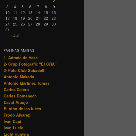
1
2
3
4
5
6
7
8
9
10
11
12
13
14
15
16
17
18
19
20
21
22
23
24
25
26
27
28
29
30
31
« Jul
PÁGINAS AMIGAS
1- Adrada de Haza
2- Grup Fotogràfic "El GRA"
3- Foto Club Sabadell
Antonio Makeda
Antonio Martínez Tomás
Carles Calero
Carles Domenech
David Araujo
El niño de las luces
Frodo Álvarez
Ivan Capi
Ivan Lucío
Light Hunters