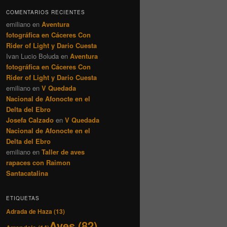
COMENTARIOS RECIENTES
emiliano
en
Aventura
fotográfica en Cáceres Con
Rider of Light y Dario Cuesta
Ivan Lucio Boluda
en
Aventura
fotográfica en Cáceres Con
Rider of Light y Dario Cuesta
emiliano
en
V Quedada
Nacional de Afonocte en el
Delta del Ebro
Josefa Calzado
en
V Quedada
Nacional de Afonocte en el
Delta del Ebro
emiliano
en
Taller de aves
rapaces con Raimon
Santacatalina
ETIQUETAS
Adrada de Haza
(13)
Aves
(82)