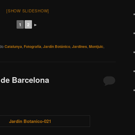
[SHOW SLIDESHOW]
1
2
►
ado
Catalunya
,
Fotografía
,
Jardín Botánico
,
Jardines
,
Montjuic
,
 de Barcelona