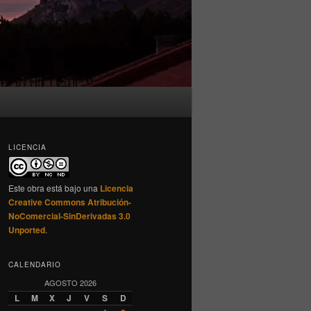
LICENCIA
Este obra está bajo una
Licencia
Creative Commons Atribución-
NoComercial-SinDerivadas 3.0
Unported
.
CALENDARIO
AGOSTO 2026
L
M
X
J
V
S
D