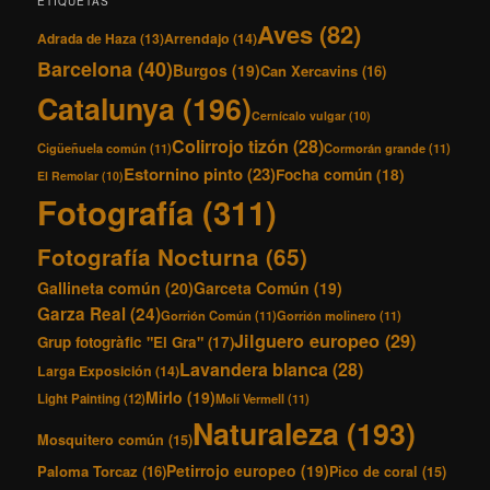
ETIQUETAS
Aves
(82)
Adrada de Haza
(13)
Arrendajo
(14)
Barcelona
(40)
Burgos
(19)
Can Xercavins
(16)
Catalunya
(196)
Cernícalo vulgar
(10)
Colirrojo tizón
(28)
Cigüeñuela común
(11)
Cormorán grande
(11)
Estornino pinto
(23)
Focha común
(18)
El Remolar
(10)
Fotografía
(311)
Fotografía Nocturna
(65)
Gallineta común
(20)
Garceta Común
(19)
Garza Real
(24)
Gorrión Común
(11)
Gorrión molinero
(11)
Jilguero europeo
(29)
Grup fotogràfic "El Gra"
(17)
Lavandera blanca
(28)
Larga Exposición
(14)
Mirlo
(19)
Light Painting
(12)
Molí Vermell
(11)
Naturaleza
(193)
Mosquitero común
(15)
Petirrojo europeo
(19)
Paloma Torcaz
(16)
Pico de coral
(15)