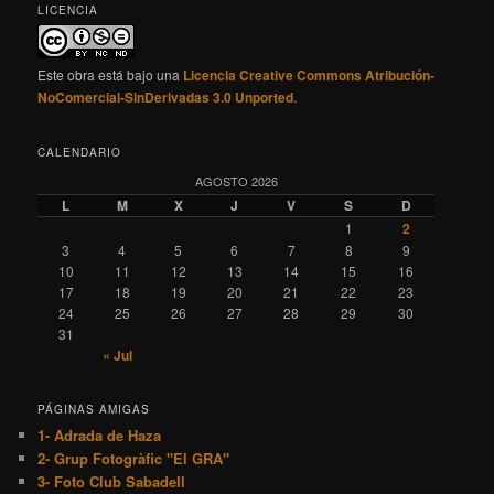
LICENCIA
Este obra está bajo una
Licencia Creative Commons Atribución-
NoComercial-SinDerivadas 3.0 Unported
.
CALENDARIO
AGOSTO 2026
L
M
X
J
V
S
D
1
2
3
4
5
6
7
8
9
10
11
12
13
14
15
16
17
18
19
20
21
22
23
24
25
26
27
28
29
30
31
« Jul
PÁGINAS AMIGAS
1- Adrada de Haza
2- Grup Fotogràfic "El GRA"
3- Foto Club Sabadell