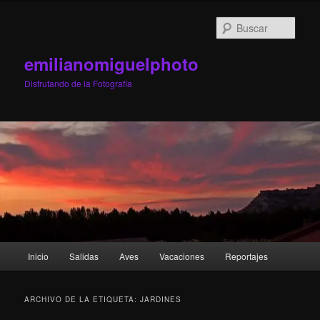
Ir
Ir
al
al
Busc
contenido
contenido
principal
secundario
emilianomiguelphoto
Disfrutando de la Fotografía
Menú
Inicio
Salidas
Aves
Vacaciones
Reportajes
principal
ARCHIVO DE LA ETIQUETA:
JARDINES