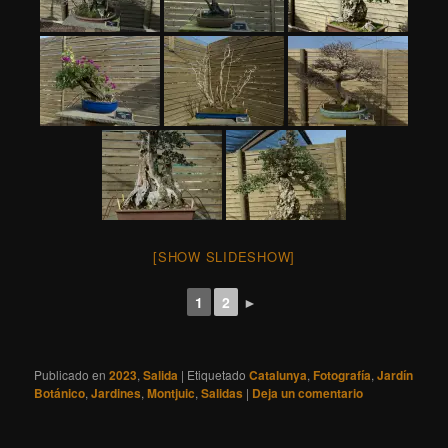
[SHOW SLIDESHOW]
1
2
►
Publicado en
2023
,
Salida
|
Etiquetado
Catalunya
,
Fotografía
,
Jardín
Botánico
,
Jardines
,
Montjuic
,
Salidas
|
Deja un comentario