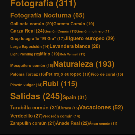
Fotografía
(311)
Fotografía Nocturna
(65)
Gallineta común
(20)
Garceta Común
(19)
Garza Real
(24)
Gorrión Común
(11)
Gorrión molinero
(11)
Jilguero europeo
(29)
Grup fotogràfic "El Gra"
(17)
Lavandera blanca
(28)
Larga Exposición
(14)
Mirlo
(19)
Light Painting
(12)
Molí Vermell
(11)
Naturaleza
(193)
Mosquitero común
(15)
Petirrojo europeo
(19)
Paloma Torcaz
(16)
Pico de coral
(15)
Rubí
(115)
Pinzón vulgar
(14)
Salidas
(245)
Spain
(31)
Vacaciones
(52)
Tarabilla común
(31)
Urraca
(15)
Verdecillo
(27)
Verderón común
(14)
Ánade Real
(22)
Zampullín común
(21)
Ánsar común
(11)