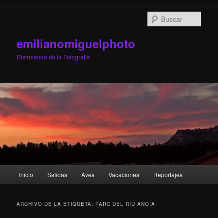
Ir
Ir
al
al
Busc
contenido
contenido
principal
secundario
emilianomiguelphoto
Disfrutando de la Fotografía
Menú
Inicio
Salidas
Aves
Vacaciones
Reportajes
principal
ARCHIVO DE LA ETIQUETA:
PARC DEL RIU ANOIA