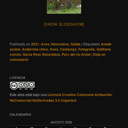
[SHOW SLIDESHOW]
Publicado en
2021
,
Aves
,
Naturaleza
,
Salida
|
Etiquetado
Anade
azulon
,
Andarrios chico
,
Aves
,
Catalunya
,
Fotografía
,
Gallineta
común
,
Garza Real
,
Naturaleza
,
Parc del riu Anoia
|
Deja un
comentario
LICENCIA
Este obra está bajo una
Licencia Creative Commons Atribución-
NoComercial-SinDerivadas 3.0 Unported
.
CALENDARIO
AGOSTO 2026