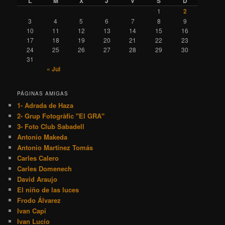
L
M
X
J
V
S
D
1
2
3
4
5
6
7
8
9
10
11
12
13
14
15
16
17
18
19
20
21
22
23
24
25
26
27
28
29
30
31
« Jul
PÁGINAS AMIGAS
1- Adrada de Haza
2- Grup Fotogràfic "El GRA"
3- Foto Club Sabadell
Antonio Makeda
Antonio Martínez Tomás
Carles Calero
Carles Domenech
David Araujo
El niño de las luces
Frodo Álvarez
Ivan Capi
Ivan Lucío