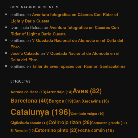
COMENTARIOS RECIENTES
emiliano
en
Aventura fotográfica en Cáceres Con Rider of
Light y Dario Cuesta
Ivan Lucio Boluda
en
Aventura fotográfica en Cáceres Con
Rider of Light y Dario Cuesta
emiliano
en
V Quedada Nacional de Afonocte en el Delta del
Ebro
Josefa Calzado
en
V Quedada Nacional de Afonocte en el
Delta del Ebro
emiliano
en
Taller de aves rapaces con Raimon Santacatalina
ETIQUETAS
Aves
(82)
Adrada de Haza
(13)
Arrendajo
(14)
Barcelona
(40)
Burgos
(19)
Can Xercavins
(16)
Catalunya
(196)
Cernícalo vulgar
(10)
Colirrojo tizón
(28)
Cigüeñuela común
(11)
Cormorán grande
(11)
Estornino pinto
(23)
Focha común
(18)
El Remolar
(10)