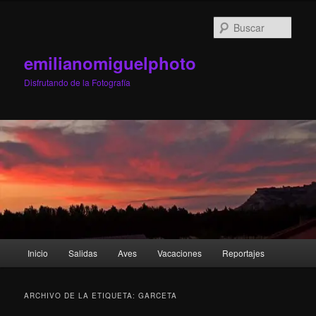
Ir
Ir
al
al
Busc
contenido
contenido
principal
secundario
emilianomiguelphoto
Disfrutando de la Fotografía
Menú
Inicio
Salidas
Aves
Vacaciones
Reportajes
principal
ARCHIVO DE LA ETIQUETA:
GARCETA