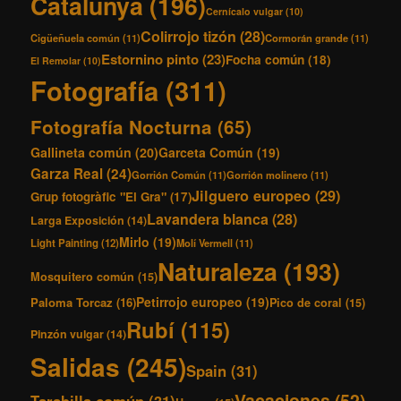
Catalunya
(196)
Cernícalo vulgar
(10)
Colirrojo tizón
(28)
Cigüeñuela común
(11)
Cormorán grande
(11)
Estornino pinto
(23)
Focha común
(18)
El Remolar
(10)
Fotografía
(311)
Fotografía Nocturna
(65)
Gallineta común
(20)
Garceta Común
(19)
Garza Real
(24)
Gorrión Común
(11)
Gorrión molinero
(11)
Jilguero europeo
(29)
Grup fotogràfic "El Gra"
(17)
Lavandera blanca
(28)
Larga Exposición
(14)
Mirlo
(19)
Light Painting
(12)
Molí Vermell
(11)
Naturaleza
(193)
Mosquitero común
(15)
Petirrojo europeo
(19)
Paloma Torcaz
(16)
Pico de coral
(15)
Rubí
(115)
Pinzón vulgar
(14)
Salidas
(245)
Spain
(31)
Vacaciones
(52)
Tarabilla común
(31)