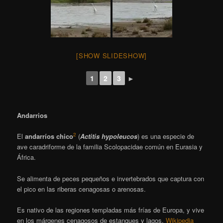
[SHOW SLIDESHOW]
1
2
3
►
Andarrios
2
El
andarríos chico
​ (
Actitis hypoleucos
) es una especie de
ave caradriforme de la familia Scolopacidae común en Eurasia y
África.
Se alimenta de peces pequeños e invertebrados que captura con
el pico en las riberas cenagosas o arenosas.
Es nativo de las regiones templadas más frías de Europa, y vive
en los márgenes cenagosos de estanques y lagos.
Wikipedia