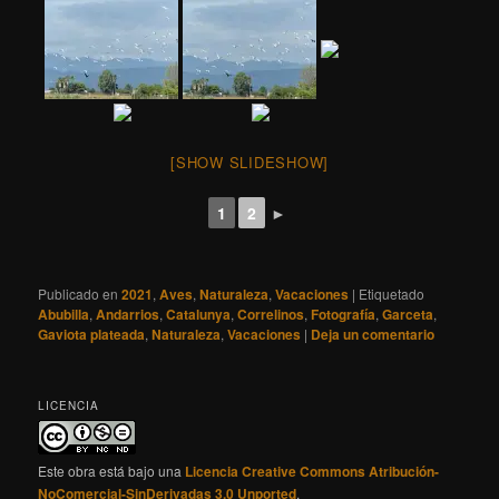
[SHOW SLIDESHOW]
1
2
►
Publicado en
2021
,
Aves
,
Naturaleza
,
Vacaciones
|
Etiquetado
Abubilla
,
Andarrios
,
Catalunya
,
Correlinos
,
Fotografía
,
Garceta
,
Gaviota plateada
,
Naturaleza
,
Vacaciones
|
Deja un comentario
LICENCIA
Este obra está bajo una
Licencia Creative Commons Atribución-
NoComercial-SinDerivadas 3.0 Unported
.