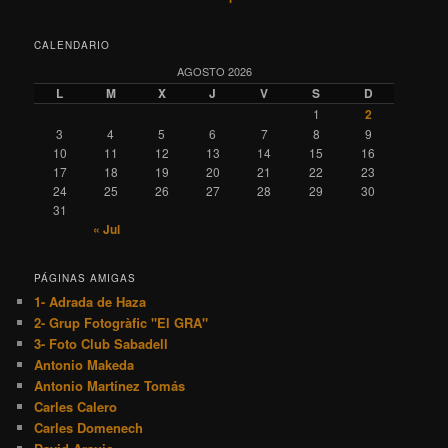
CALENDARIO
AGOSTO 2026
L
M
X
J
V
S
D
1
2
3
4
5
6
7
8
9
10
11
12
13
14
15
16
17
18
19
20
21
22
23
24
25
26
27
28
29
30
31
« Jul
PÁGINAS AMIGAS
1- Adrada de Haza
2- Grup Fotogràfic "El GRA"
3- Foto Club Sabadell
Antonio Makeda
Antonio Martínez Tomás
Carles Calero
Carles Domenech