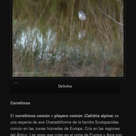
Deltebre
Correlinos
El
correlimos común
o
playero común
(
Calidris alpina
) es
una especie de ave Charadriiforme de la familia Scolopacidae
común en las zonas húmedas de Europa. Cría en las regiones
del Ártico. Las aves que crían en el norte de Europa y Asia son