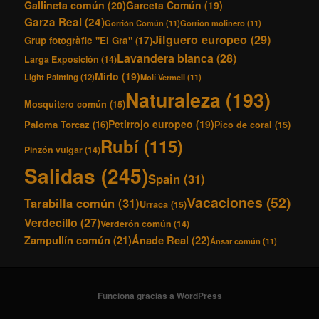
Gallineta común
(20)
Garceta Común
(19)
Garza Real
(24)
Gorrión Común
(11)
Gorrión molinero
(11)
Jilguero europeo
(29)
Grup fotogràfic "El Gra"
(17)
Lavandera blanca
(28)
Larga Exposición
(14)
Mirlo
(19)
Light Painting
(12)
Molí Vermell
(11)
Naturaleza
(193)
Mosquitero común
(15)
Petirrojo europeo
(19)
Paloma Torcaz
(16)
Pico de coral
(15)
Rubí
(115)
Pinzón vulgar
(14)
Salidas
(245)
Spain
(31)
Vacaciones
(52)
Tarabilla común
(31)
Urraca
(15)
Verdecillo
(27)
Verderón común
(14)
Ánade Real
(22)
Zampullín común
(21)
Ánsar común
(11)
Funciona gracias a WordPress