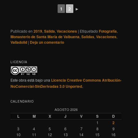
1
2
►
Publicado en
2019
,
Salida
,
Vacaciones
|
Etiquetado
Fotografía
,
Monasterio de Santa María de Valbuena
,
Salidas
,
Vacaciones
,
Valladolid
|
Deja un comentario
LICENCIA
Este obra está bajo una
Licencia Creative Commons Atribución-
NoComercial-SinDerivadas 3.0 Unported
.
CALENDARIO
AGOSTO 2026
L
M
X
J
V
S
D
1
2
3
4
5
6
7
8
9
10
11
12
13
14
15
16