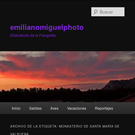
Ir
Ir
al
al
Busc
contenido
contenido
principal
secundario
emilianomiguelphoto
Disfrutando de la Fotografía
Menú
Inicio
Salidas
Aves
Vacaciones
Reportajes
principal
ARCHIVO DE LA ETIQUETA:
MONASTERIO DE SANTA MARÍA DE
VALBUENA