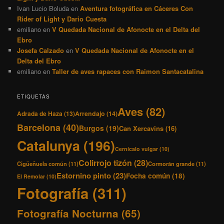
Ivan Lucio Boluda
en
Aventura fotográfica en Cáceres Con
Rider of Light y Dario Cuesta
emiliano
en
V Quedada Nacional de Afonocte en el Delta del
Ebro
Josefa Calzado
en
V Quedada Nacional de Afonocte en el
Delta del Ebro
emiliano
en
Taller de aves rapaces con Raimon Santacatalina
ETIQUETAS
Aves
(82)
Adrada de Haza
(13)
Arrendajo
(14)
Barcelona
(40)
Burgos
(19)
Can Xercavins
(16)
Catalunya
(196)
Cernícalo vulgar
(10)
Colirrojo tizón
(28)
Cigüeñuela común
(11)
Cormorán grande
(11)
Estornino pinto
(23)
Focha común
(18)
El Remolar
(10)
Fotografía
(311)
Fotografía Nocturna
(65)