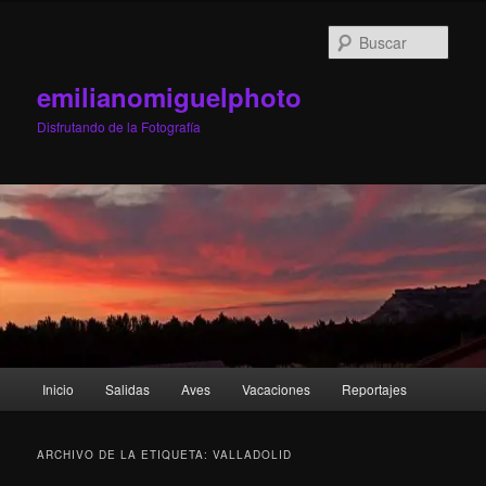
Ir
Ir
al
al
Busc
contenido
contenido
principal
secundario
emilianomiguelphoto
Disfrutando de la Fotografía
Menú
Inicio
Salidas
Aves
Vacaciones
Reportajes
principal
ARCHIVO DE LA ETIQUETA:
VALLADOLID