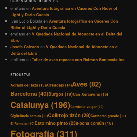
COMENTARIOS RECIENTES
emiliano
en
Aventura fotográfica en Cáceres Con Rider of
Light y Dario Cuesta
Ivan Lucio Boluda
en
Aventura fotográfica en Cáceres Con
Rider of Light y Dario Cuesta
emiliano
en
V Quedada Nacional de Afonocte en el Delta del
Ebro
Josefa Calzado
en
V Quedada Nacional de Afonocte en el
Delta del Ebro
emiliano
en
Taller de aves rapaces con Raimon Santacatalina
ETIQUETAS
Aves
(82)
Adrada de Haza
(13)
Arrendajo
(14)
Barcelona
(40)
Burgos
(19)
Can Xercavins
(16)
Catalunya
(196)
Cernícalo vulgar
(10)
Colirrojo tizón
(28)
Cigüeñuela común
(11)
Cormorán grande
(11)
Estornino pinto
(23)
Focha común
(18)
El Remolar
(10)
Fotografía
(311)