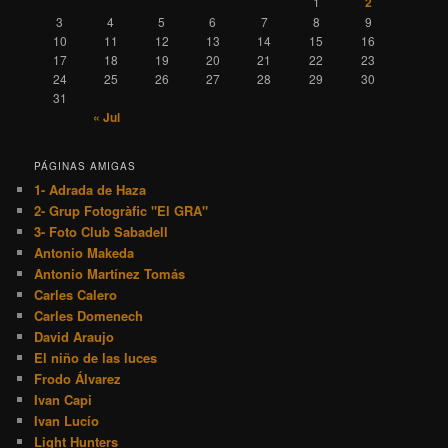
1
2
3
4
5
6
7
8
9
10
11
12
13
14
15
16
17
18
19
20
21
22
23
24
25
26
27
28
29
30
31
« Jul
PÁGINAS AMIGAS
1- Adrada de Haza
2- Grup Fotogràfic "El GRA"
3- Foto Club Sabadell
Antonio Makeda
Antonio Martínez Tomás
Carles Calero
Carles Domenech
David Araujo
El niño de las luces
Frodo Álvarez
Ivan Capi
Ivan Lucío
Light Hunters