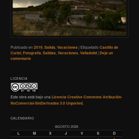
Publicado en
2019
,
Salida
,
Vacaciones
|
Etiquetado
Castillo de
Curiel
,
Fotografía
,
Salidas
,
Vacaciones
,
Valladolid
|
Deja un
comentario
LICENCIA
Este obra está bajo una
Licencia Creative Commons Atribución-
NoComercial-SinDerivadas 3.0 Unported
.
CALENDARIO
AGOSTO 2026
L
M
X
J
V
S
D