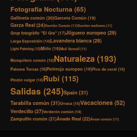
Fotografía Nocturna
(65)
Gallineta común
(20)
Garceta Común
(19)
Garza Real
(24)
Gorrión Común
(11)
Gorrión molinero
(11)
Jilguero europeo
(29)
Grup fotogràfic "El Gra"
(17)
Lavandera blanca
(28)
Larga Exposición
(14)
Mirlo
(19)
Light Painting
(12)
Molí Vermell
(11)
Naturaleza
(193)
Mosquitero común
(15)
Petirrojo europeo
(19)
Paloma Torcaz
(16)
Pico de coral
(15)
Rubí
(115)
Pinzón vulgar
(14)
Salidas
(245)
Spain
(31)
Vacaciones
(52)
Tarabilla común
(31)
Urraca
(15)
Verdecillo
(27)
Verderón común
(14)
Ánade Real
(22)
Zampullín común
(21)
Ánsar común
(11)